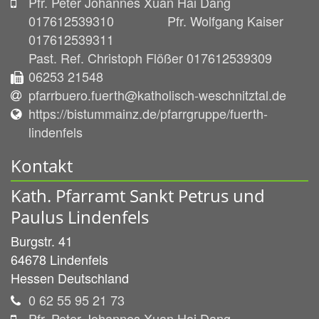
Pfr. Peter Johannes Xuan Hai Dang
017612539310 Pfr. Wolfgang Kaiser
017612539311
Past. Ref. Christoph Flößer 017612539309
06253 21548
pfarrbuero.fuerth@katholisch-weschnitztal.de
https://bistummainz.de/pfarrgruppe/fuerth-
lindenfels
Kontakt
Kath. Pfarramt Sankt Petrus und
Paulus Lindenfels
Burgstr. 41
64678
Lindenfels
Hessen
Deutschland
0 62 55 95 21 73
Pfr. Peter Johannes Xuan Hai Dang