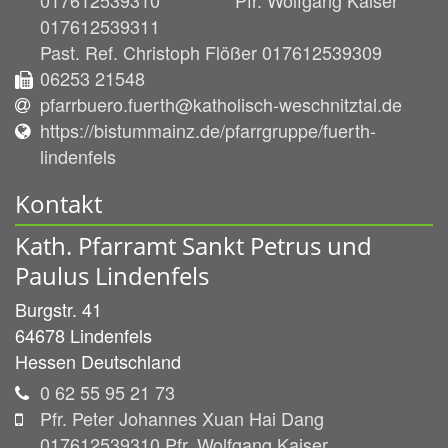
017612539311
Past. Ref. Christoph Flößer 017612539309
06253 21548
pfarrbuero.fuerth@katholisch-weschnitztal.de
https://bistummainz.de/pfarrgruppe/fuerth-
lindenfels
Kontakt
Kath. Pfarramt Sankt Petrus und
Paulus Lindenfels
Burgstr. 41
64678
Lindenfels
Hessen
Deutschland
0 62 55 95 21 73
Pfr. Peter Johannes Xuan Hai Dang
017612539310 Pfr. Wolfgang Kaiser