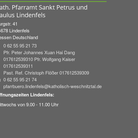
ath. Pfarramt Sankt Petrus und
aulus Lindenfels
rgstr. 41
4678
Lindenfels
essen
Deutschland
0 62 55 95 21 73
Pfr. Peter Johannes Xuan Hai Dang
017612539310 Pfr. Wolfgang Kaiser
017612539311
Past. Ref. Christoph Flößer 017612539309
0 62 55 95 21 74
pfarrbuero.lindenfels@katholisch-weschnitztal.de
ffnungszeiten Lindenfels:
ttwochs von 9.00 - 11.00 Uhr