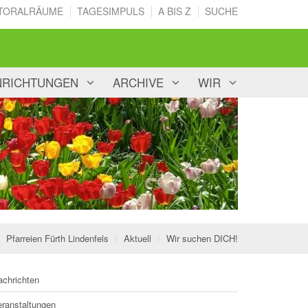
TORALRÄUME
TAGESIMPULS
A BIS Z
SUCHE
NRICHTUNGEN
ARCHIVE
WIR
Pfarreien Fürth Lindenfels
Aktuell
Wir suchen DICH!
achrichten
eranstaltungen