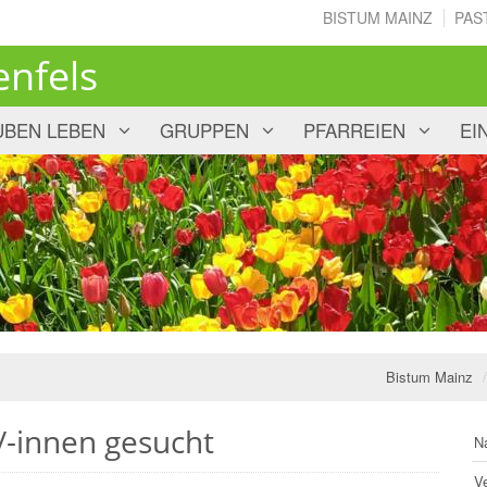
BISTUM MAINZ
PAS
enfels
UBEN LEBEN
GRUPPEN
PFARREIEN
EI
Bistum Mainz
/-innen gesucht
N
V