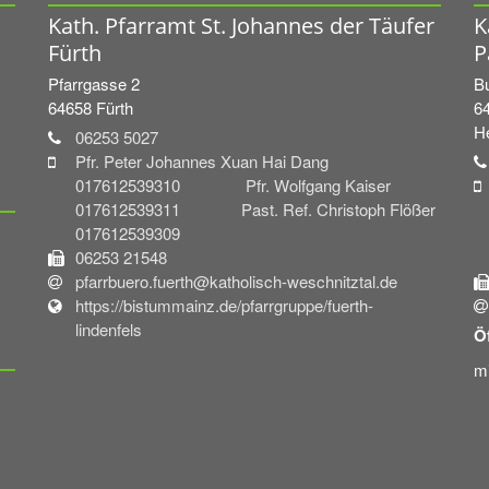
Kath. Pfarramt St. Johannes der Täufer
K
Fürth
P
Pfarrgasse 2
Bu
64658
Fürth
6
H
06253 5027
Pfr. Peter Johannes Xuan Hai Dang
017612539310 Pfr. Wolfgang Kaiser
017612539311 Past. Ref. Christoph Flößer
017612539309
06253 21548
pfarrbuero.fuerth@katholisch-weschnitztal.de
https://bistummainz.de/pfarrgruppe/fuerth-
lindenfels
Ö
mi