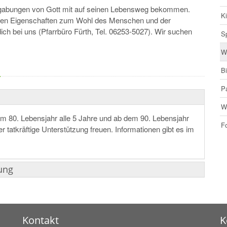
egabungen von Gott mit auf seinen Lebensweg bekommen.
Ki
inen Eigenschaften zum Wohl des Menschen und der
ch bei uns (Pfarrbüro Fürth, Tel. 06253-5027). Wir suchen
S
W
!
Bi
P
W
m 80. Lebensjahr alle 5 Jahre und ab dem 90. Lebensjahr
F
 tatkräftige Unterstützung freuen. Informationen gibt es im
ung
Kontakt
K