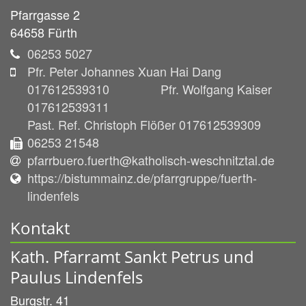
Pfarrgasse 2
64658
Fürth
06253 5027
Pfr. Peter Johannes Xuan Hai Dang
017612539310 Pfr. Wolfgang Kaiser
017612539311
Past. Ref. Christoph Flößer 017612539309
06253 21548
pfarrbuero.fuerth@katholisch-weschnitztal.de
https://bistummainz.de/pfarrgruppe/fuerth-
lindenfels
Kontakt
Kath. Pfarramt Sankt Petrus und
Paulus Lindenfels
Burgstr. 41