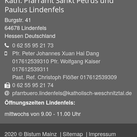
Kath. Pfarramt Sankt Petrus und
Paulus Lindenfels
Burgstr. 41
64678
Lindenfels
Hessen
Deutschland
0 62 55 95 21 73
Pfr. Peter Johannes Xuan Hai Dang
017612539310 Pfr. Wolfgang Kaiser
017612539311
Past. Ref. Christoph Flößer 017612539309
0 62 55 95 21 74
pfarrbuero.lindenfels@katholisch-weschnitztal.de
Öffnungszeiten Lindenfels:
mittwochs von 9.00 - 11.00 Uhr
2020 © Bistum Mainz
Sitemap
Impressum