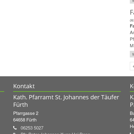
W
F
06
F
Am
Pf
Mi
W
Kontakt
K
Kath. Pfarramt St. Johannes der Täufer
K
Fürth
P
Pfarrgasse 2
Bu
64658
Fürth
6
H
06253 5027