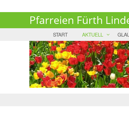
Pfarreien Fürth Lind
START
AKTUELL
GLA