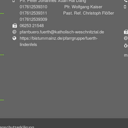
Pfr. Peter Johannes Xuan Hai Dang
017612539310 Pfr. Wolfgang Kaiser
017612539311 Past. Ref. Christoph Flößer
017612539309
06253 21548
pfarrbuero.fuerth@katholisch-weschnitztal.de
https://bistummainz.de/pfarrgruppe/fuerth-
lindenfels
Ö
mi
enschutzerklärung