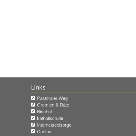
Links
Pastoraler Weg
Gremien & Räte
Bischof
katholisch.de
Internetseelsorge
Caritas