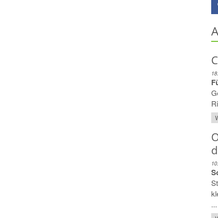
A
C
18
F
Ge
Ri
W
O
d
10
So
St
kl
...