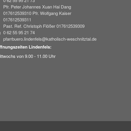
0 62 55 95 21 73
Pfr. Peter Johannes Xuan Hai Dang
017612539310 Pfr. Wolfgang Kaiser
017612539311
Past. Ref. Christoph Flößer 017612539309
0 62 55 95 21 74
pfarrbuero.lindenfels@katholisch-weschnitztal.de
ffnungszeiten Lindenfels:
ttwochs von 9.00 - 11.00 Uhr