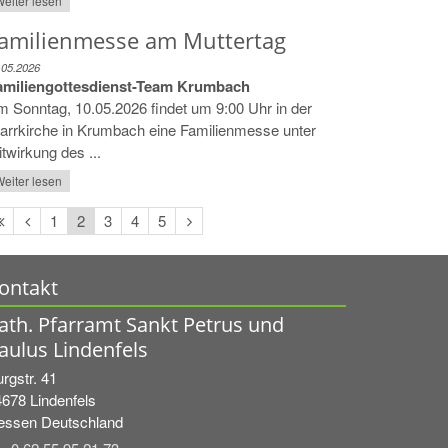
eiter lesen
amilienmesse am Muttertag
.05.2026
amiliengottesdienst-Team Krumbach
 Sonntag, 10.05.2026 findet um 9:00 Uhr in der
arrkirche in Krumbach eine Familienmesse unter
twirkung des ...
eiter lesen
Erste
Vorherige
Nächste
1
2
3
4
5
Seite
Seite
Seite
ontakt
ath. Pfarramt Sankt Petrus und
aulus Lindenfels
rgstr. 41
4678
Lindenfels
essen
Deutschland