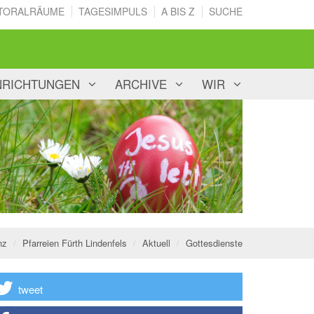
TORALRÄUME
TAGESIMPULS
A BIS Z
SUCHE
NRICHTUNGEN
ARCHIVE
WIR
nz
Pfarreien Fürth Lindenfels
Aktuell
Gottesdienste
tweet