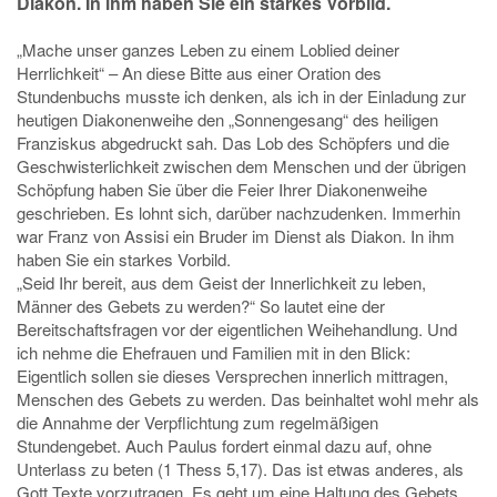
Diakon. In ihm haben Sie ein starkes Vorbild.
„Mache unser ganzes Leben zu einem Loblied deiner
Herrlichkeit“ – An diese Bitte aus einer Oration des
Stundenbuchs musste ich denken, als ich in der Einladung zur
heutigen Diakonenweihe den „Sonnengesang“ des heiligen
Franziskus abgedruckt sah. Das Lob des Schöpfers und die
Geschwisterlichkeit zwischen dem Menschen und der übrigen
Schöpfung haben Sie über die Feier Ihrer Diakonenweihe
geschrieben. Es lohnt sich, darüber nachzudenken. Immerhin
war Franz von Assisi ein Bruder im Dienst als Diakon. In ihm
haben Sie ein starkes Vorbild.
„Seid Ihr bereit, aus dem Geist der Innerlichkeit zu leben,
Männer des Gebets zu werden?“ So lautet eine der
Bereitschaftsfragen vor der eigentlichen Weihehandlung. Und
ich nehme die Ehefrauen und Familien mit in den Blick:
Eigentlich sollen sie dieses Versprechen innerlich mittragen,
Menschen des Gebets zu werden. Das beinhaltet wohl mehr als
die Annahme der Verpflichtung zum regelmäßigen
Stundengebet. Auch Paulus fordert einmal dazu auf, ohne
Unterlass zu beten (1 Thess 5,17). Das ist etwas anderes, als
Gott Texte vorzutragen. Es geht um eine Haltung des Gebets,