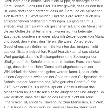
Dazu legte er ein echtes Kind in die Krippe, er besorgte echte
Tiere, Schafe, Ochs und Esel. Es war gewollt, dass es dort laut
ist, dass dort Leben herrscht, dass die Tiere und die Menschen
sich lautstark zu Wort melden. Und die Tiere sollten auch den
entsprechenden Stallgeruch mitbringen. Es ging darum, zu
erleben, was damals wirklich geschehen ist. Und die Menschen,
die am Gottesdienst teilnahmen, waren nicht unbeteiligte
Zuschauer, sondern sie waren plötzlich Zeitgenossen von Maria
und Josef, den Hirten, den Tieren. Sie waren Akteure des
Geschehens von Bethlehem. Sie konnten das Ereignis nicht
aus der Distanz betrachten. Papst Franziskus hat das starke
Wort geprägt, dass die Seelsorgerinnen und Seelsorger den
„Stallgeruch“ der Schafe annehmen müssten. Franz von Assisi
zeigt, dass der kirchliche Dienst nicht abgehoben von der
Wirklichkeit der Menschen gelebt werden kann. Und er sieht
keinen Gegensatz zwischen der Annahme des Stallgeruchs der
Schafe und der Annahme des „Wohlgeruchs Christi“ (2 Kor
2,15), von dem Paulus einmal spricht. Christus nimmt das
Menschsein an, so bitte auch seine Jüngerinnen und Jünger. So
wird deutlich, dass die Haltung des Gebets nicht nur reine
Innerlichkeit ist, sondern Hinwendung zum Menschen, zur Welt,
zur Schöpfung, Verantwortung, gelebte Geschwisterlichkeit.