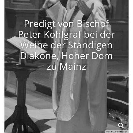
Predigt von Bischof
Peter Kohlgraf bei der
Weihe der Ständigen
Diakone, Hoher Dom
zu Mainz
© Markus Schöllhorn