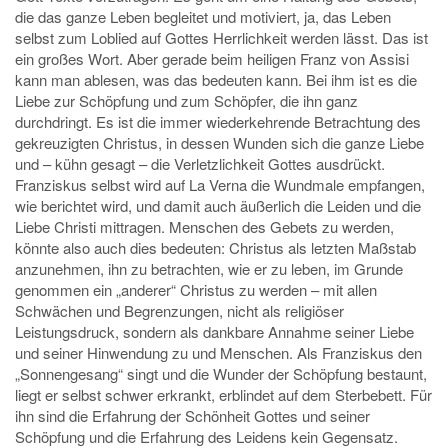
die das ganze Leben begleitet und motiviert, ja, das Leben
selbst zum Loblied auf Gottes Herrlichkeit werden lässt. Das ist
ein großes Wort. Aber gerade beim heiligen Franz von Assisi
kann man ablesen, was das bedeuten kann. Bei ihm ist es die
Liebe zur Schöpfung und zum Schöpfer, die ihn ganz
durchdringt. Es ist die immer wiederkehrende Betrachtung des
gekreuzigten Christus, in dessen Wunden sich die ganze Liebe
und – kühn gesagt – die Verletzlichkeit Gottes ausdrückt.
Franziskus selbst wird auf La Verna die Wundmale empfangen,
wie berichtet wird, und damit auch äußerlich die Leiden und die
Liebe Christi mittragen. Menschen des Gebets zu werden,
könnte also auch dies bedeuten: Christus als letzten Maßstab
anzunehmen, ihn zu betrachten, wie er zu leben, im Grunde
genommen ein „anderer“ Christus zu werden – mit allen
Schwächen und Begrenzungen, nicht als religiöser
Leistungsdruck, sondern als dankbare Annahme seiner Liebe
und seiner Hinwendung zu und Menschen. Als Franziskus den
„Sonnengesang“ singt und die Wunder der Schöpfung bestaunt,
liegt er selbst schwer erkrankt, erblindet auf dem Sterbebett. Für
ihn sind die Erfahrung der Schönheit Gottes und seiner
Schöpfung und die Erfahrung des Leidens kein Gegensatz.