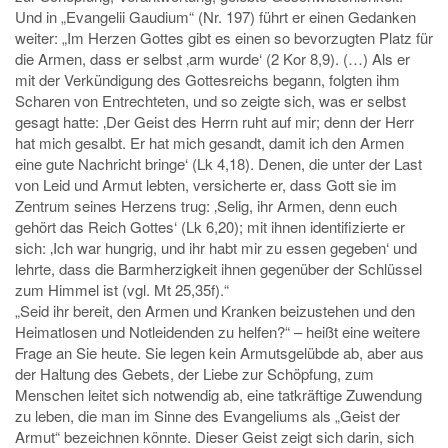
Und in „Evangelii Gaudium“ (Nr. 197) führt er einen Gedanken
weiter: „Im Herzen Gottes gibt es einen so bevorzugten Platz für
die Armen, dass er selbst ‚arm wurde‘ (2 Kor 8,9). (…) Als er
mit der Verkündigung des Gottesreichs begann, folgten ihm
Scharen von Entrechteten, und so zeigte sich, was er selbst
gesagt hatte: ‚Der Geist des Herrn ruht auf mir; denn der Herr
hat mich gesalbt. Er hat mich gesandt, damit ich den Armen
eine gute Nachricht bringe‘ (Lk 4,18). Denen, die unter der Last
von Leid und Armut lebten, versicherte er, dass Gott sie im
Zentrum seines Herzens trug: ‚Selig, ihr Armen, denn euch
gehört das Reich Gottes‘ (Lk 6,20); mit ihnen identifizierte er
sich: ‚Ich war hungrig, und ihr habt mir zu essen gegeben‘ und
lehrte, dass die Barmherzigkeit ihnen gegenüber der Schlüssel
zum Himmel ist (vgl. Mt 25,35f).“
„Seid ihr bereit, den Armen und Kranken beizustehen und den
Heimatlosen und Notleidenden zu helfen?“ – heißt eine weitere
Frage an Sie heute. Sie legen kein Armutsgelübde ab, aber aus
der Haltung des Gebets, der Liebe zur Schöpfung, zum
Menschen leitet sich notwendig ab, eine tatkräftige Zuwendung
zu leben, die man im Sinne des Evangeliums als „Geist der
Armut“ bezeichnen könnte. Dieser Geist zeigt sich darin, sich