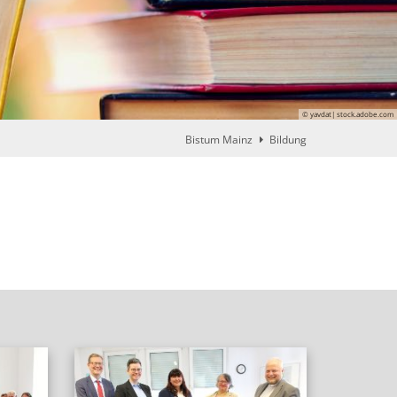
© yavdat| stock.adobe.com
Bistum Mainz
Bildung