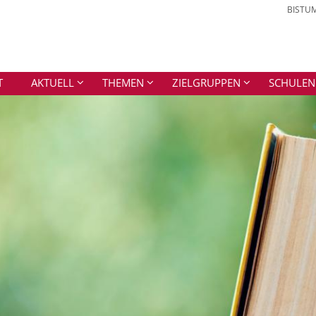
BISTU
T
AKTUELL
THEMEN
ZIELGRUPPEN
SCHULEN