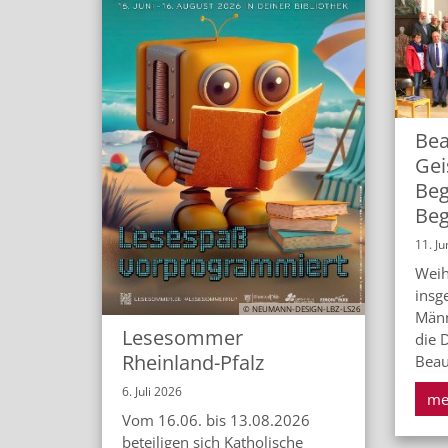
Bea
Gei
Beg
Beg
11. Ju
Weih
insg
© NEUMANN-DESIGN-LBZ-LS26
Männ
Lesesommer
die D
Rheinland-Pfalz
Beau
6. Juli 2026
me
Vom 16.06. bis 13.08.2026
beteiligen sich Katholische