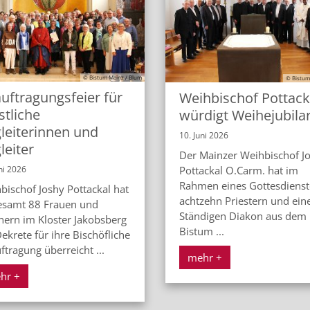
© Bistum Mainz / Blum
© Bistum
uftragungsfeier für
Weihbischof Pottack
stliche
würdigt Weihejubila
leiterinnen und
10. Juni 2026
leiter
Der Mainzer Weihbischof J
Pottackal O.Carm. hat im
ni 2026
Rahmen eines Gottesdienst
bischof Joshy Pottackal hat
achtzehn Priestern und ei
esamt 88 Frauen und
Ständigen Diakon aus dem
ern im Kloster Jakobsberg
Bistum ...
ekrete für ihre Bischöfliche
ftragung überreicht ...
mehr +
hr +