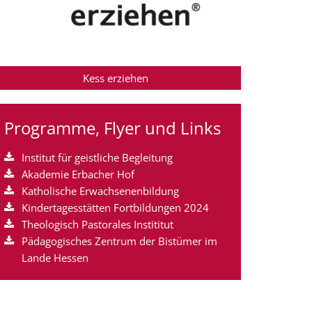
Kess erziehen
Programme, Flyer und Links
Institut für geistliche Begleitung
Akademie Erbacher Hof
Katholische Erwachsenenbildung
Kindertagesstätten Fortbildungen 2024
Theologisch Pastorales Instititut
Pädagogisches Zentrum der Bistümer im
Lande Hessen