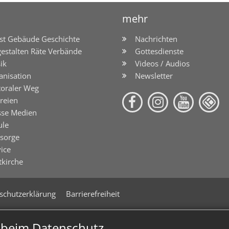
mehr
st Gebäude Geschichte
Nachrichten
gestalten Räte Verbände
Gottesdienste
ik
Videos / Audios
anisation
Newsletter
toraler Weg
reien
sse Medien
ule
lsorge
ice
tkirche
schutzerklärung
Barrierefreiheit
n beim Datenschutz