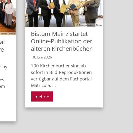
© Bistum Mainz / Blum
Bistum Mainz startet
 Mainz / Blum
Online-Publikation der
al
älteren Kirchenbücher
re
10. Juni 2026
100 Kirchenbücher sind ab
oshy
sofort in Bild-Reproduktionen
verfügbar auf dem Fachportal
es
Matricula. ...
nem
mehr +