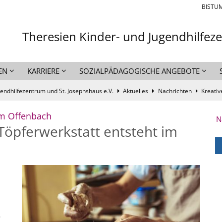
BISTU
Theresien Kinder- und Jugendhilfez
EN
KARRIERE
SOZIALPÄDAGOGISCHE ANGEBOTE
endhilfezentrum und St. Josephshaus e.V.
Aktuelles
Nachrichten
Kreativ
:
um Offenbach
N
Töpferwerkstatt entsteht im
.