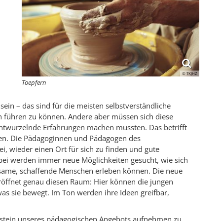
© TKJHZ
Toepfern
ein – das sind für die meisten selbstverständliche
h führen zu können. Andere aber müssen sich diese
e entwurzelnde Erfahrungen machen mussten. Das betrifft
gen. Die Pädagoginnen und Pädagogen des
i, wieder einen Ort für sich zu finden und gute
ei werden immer neue Möglichkeiten gesucht, wie sich
rksame, schaffende Menschen erleben können. Die neue
röffnet genau diesen Raum: Hier können die jungen
s sie bewegt. Im Ton werden ihre Ideen greifbar,
austein unseres pädagogischen Angebots aufnehmen zu