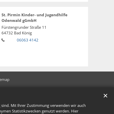
St. Pirmin Kinder- und Jugendhilfe
Odenwald gGmbH
Fürstengrunder Straße 11
64732
Bad König
06063 4142
temap
✕
g sind. Mit Ihrer Zustimmung verwenden wir auch
onymen Statistikzwecken genutzt werden. Hier