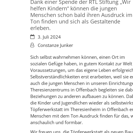
Dank einer Spende der RTL Stiftung „Wir
helfen Kindern“ können die jungen
Menschen schon bald ihren Ausdruck im
Ton finden und sich als Gestaltende
erleben.
Datum:
3. Juli 2024
Von:
Constanze Junker
Sich selbst wahrnehmen können, einen Ort im
sozialen Gefüge haben, in gutem Kontakt zur Welt s
Voraussetzungen, um das eigene Leben erfolgreic
Selbstverständlichkeiten erst erarbeiten, weil si
auch die jungen Menschen in unseren Einrichtun
Theresienzentrums in Offenbach begleiten sie dabe
Beziehungen zu anderen aufbauen zu können. Dab
die Kinder und Jugendlichen wieder als selbstwi
Töpferwerkstatt im Theresienheim in Offenbach e
Menschen mit dem Ton Ausdruck finden für das, wa
anschaulich und formbar.
Wir freuen uns, die Töpferwerkstatt als neuen B