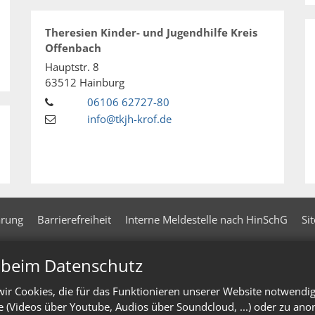
Theresien Kinder- und Jugendhilfe Kreis
Offenbach
Hauptstr. 8
63512
Hainburg
06106 62727-80
info@tkjh-krof.de
ärung
Barrierefreiheit
Interne Meldestelle nach HinSchG
Si
n beim Datenschutz
ir Cookies, die für das Funktionieren unserer Website notwendi
te (Videos über Youtube, Audios über Soundcloud, ...) oder zu an