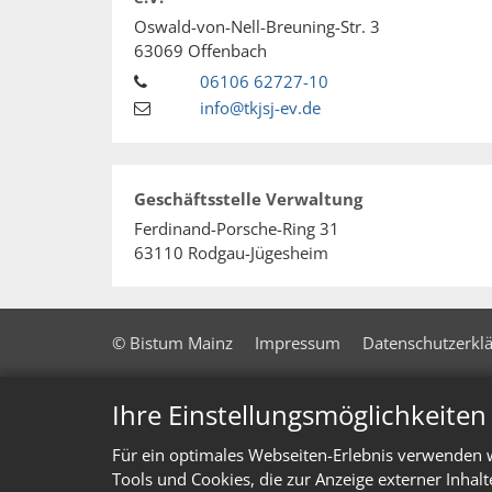
Oswald-von-Nell-Breuning-Str. 3
63069
Offenbach
06106 62727-10
info@tkjsj-ev.de
Geschäftsstelle Verwaltung
Ferdinand-Porsche-Ring 31
63110
Rodgau-Jügesheim
© Bistum Mainz
Impressum
Datenschutzerkl
Ihre Einstellungsmöglichkeite
Für ein optimales Webseiten-Erlebnis verwenden w
Tools und Cookies, die zur Anzeige externer Inhal