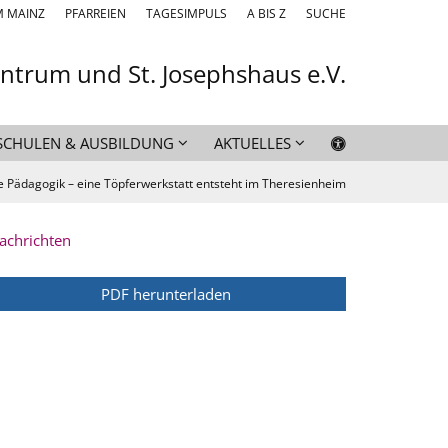
M MAINZ
PFARREIEN
TAGESIMPULS
A BIS Z
SUCHE
entrum und St. Josephshaus e.V.
SCHULEN & AUSBILDUNG
AKTUELLES
e Pädagogik – eine Töpferwerkstatt entsteht im Theresienheim
achrichten
PDF herunterladen