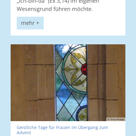
„Ich-bin-da“ (Ex 3,14) im eigenen
Wesensgrund führen möchte.
mehr +
© Sonja Knapp
Geistliche Tage für Frauen im Übergang zum
:
Advent