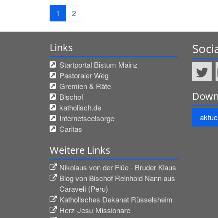
1
2
Soci
Links
Startportal Bistum Mainz
Pastoraler Weg
Gremien & Räte
Down
Bischof
katholisch.de
aktuel
Internetseelsorge
Caritas
Weitere Links
Nikolaus von der Flüe - Bruder Klaus
Blog von Bischof Reinhold Nann aus
Caravelí (Peru)
Katholisches Dekanat Rüsselsheim
Herz-Jesu-Missionare