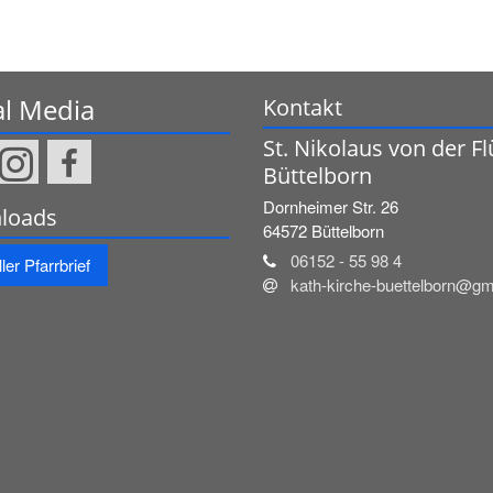
al Media
Kontakt
St. Nikolaus von der Fl
Büttelborn
Dornheimer Str. 26
loads
64572
Büttelborn
06152 - 55 98 4
ler Pfarrbrief
kath-kirche-buettelborn@g