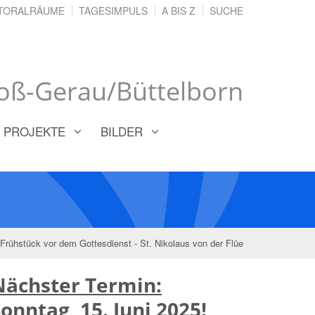
TORALRÄUME
TAGESIMPULS
A BIS Z
SUCHE
oß-Gerau/Büttelborn
PROJEKTE
BILDER
Frühstück vor dem Gottesdienst - St. Nikolaus von der Flüe
Nächster Termin:
onntag, 15. Juni 2025!