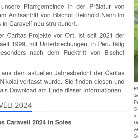
unsere Pfarrgemeinde in der Prälatur von
em Amtsantritt von Bischof Reinhold Nann im
 in Caravelí neu strukturiert.
er Caritas-Projekte vor Ort, ist seit 2021 der
 seit 1999, mit Unterbrechungen, in Peru tätig
 besonders nach dem Rücktritt von Bischof
aus dem aktuellen Jahresbericht der Caritas
Nikolai verfasst wurde. Sie finden diesen und
P
 als Download am Ende dieser Informationen.
d
Pe
VELI 2024
Ge
m
 Caraveli 2024 in Soles
D
ve
Ca