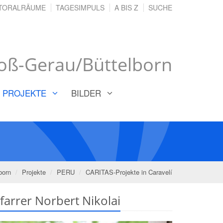
TORALRÄUME
TAGESIMPULS
A BIS Z
SUCHE
oß-Gerau/Büttelborn
PROJEKTE
BILDER
born
Projekte
PERU
CARITAS-Projekte in Caravelí
farrer Norbert Nikolai