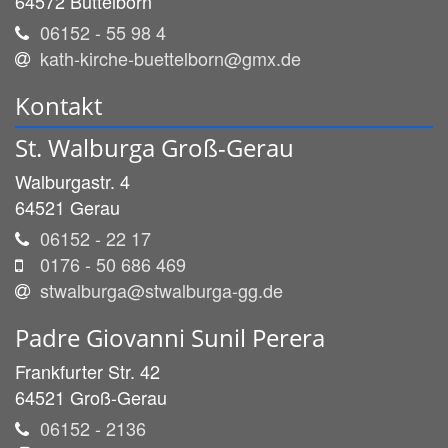
64572
Büttelborn
06152 - 55 98 4
kath-kirche-buettelborn@gmx.de
Kontakt
St. Walburga Groß-Gerau
Walburgastr. 4
64521
Gerau
06152 - 22 17
0176 - 50 686 469
stwalburga@stwalburga-gg.de
Padre
Giovanni
Sunil
Perera
Frankfurter Str. 42
64521
Groß-Gerau
06152 - 2136