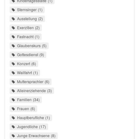
Kindertagesstätte
1
Sternsinger
1
Ausstellung
2
Exerzitien
2
Fastnacht
1
Glaubenskurs
5
Gottesdienst
9
Konzert
6
Wallfahrt
1
Muttersprachler
6
Alleinerziehende
3
Familien
34
Frauen
6
Hauptberufliche
1
Jugendliche
17
Junge Erwachsene
8