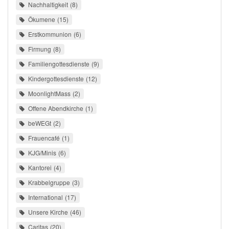
Nachhaltigkeit
8
Ökumene
15
Erstkommunion
6
Firmung
8
Familiengottesdienste
9
Kindergottesdienste
12
MoonlightMass
2
Offene Abendkirche
1
beWEGt
2
Frauencafé
1
KJG/Minis
6
Kantorei
4
Krabbelgruppe
3
International
17
Unsere Kirche
46
Caritas
20