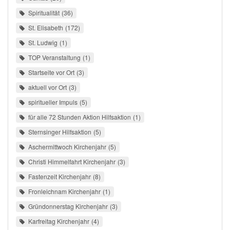
Spiritualität
36
St. Elisabeth
172
St. Ludwig
1
TOP Veranstaltung
1
Startseite vor Ort
3
aktuell vor Ort
3
spiritueller Impuls
5
für alle 72 Stunden Aktion Hilfsaktion
1
Sternsinger Hilfsaktion
5
Aschermittwoch Kirchenjahr
5
Christi Himmelfahrt Kirchenjahr
3
Fastenzeit Kirchenjahr
8
Fronleichnam Kirchenjahr
1
Gründonnerstag Kirchenjahr
3
Karfreitag Kirchenjahr
4