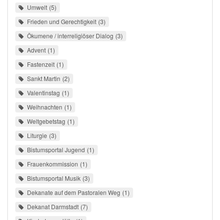
Umwelt
5
Frieden und Gerechtigkeit
3
Ökumene / interreligiöser Dialog
3
Advent
1
Fastenzeit
1
Sankt Martin
2
Valentinstag
1
Weihnachten
1
Weltgebetstag
1
Liturgie
3
Bistumsportal Jugend
1
Frauenkommission
1
Bistumsportal Musik
3
Dekanate auf dem Pastoralen Weg
1
Dekanat Darmstadt
7