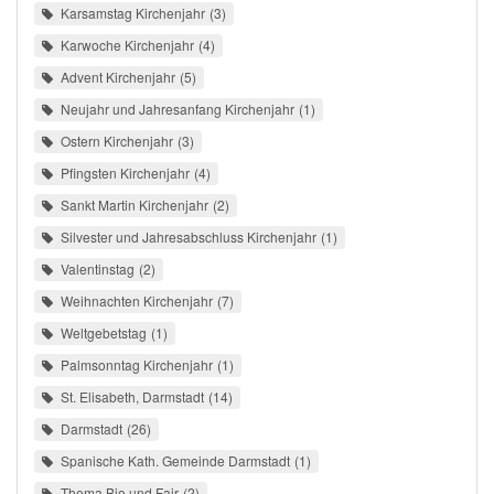
Karsamstag Kirchenjahr
3
Karwoche Kirchenjahr
4
Advent Kirchenjahr
5
Neujahr und Jahresanfang Kirchenjahr
1
Ostern Kirchenjahr
3
Pfingsten Kirchenjahr
4
Sankt Martin Kirchenjahr
2
Silvester und Jahresabschluss Kirchenjahr
1
Valentinstag
2
Weihnachten Kirchenjahr
7
Weltgebetstag
1
Palmsonntag Kirchenjahr
1
St. Elisabeth, Darmstadt
14
Darmstadt
26
Spanische Kath. Gemeinde Darmstadt
1
Thema Bio und Fair
2