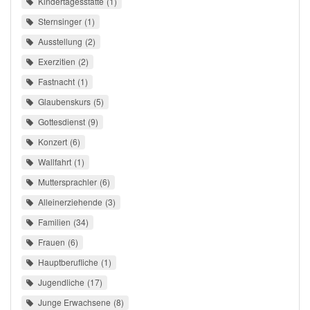
Kindertagesstätte
1
Sternsinger
1
Ausstellung
2
Exerzitien
2
Fastnacht
1
Glaubenskurs
5
Gottesdienst
9
Konzert
6
Wallfahrt
1
Muttersprachler
6
Alleinerziehende
3
Familien
34
Frauen
6
Hauptberufliche
1
Jugendliche
17
Junge Erwachsene
8