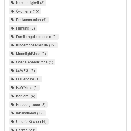
Nachhaltigkeit
8
Ökumene
15
Erstkommunion
6
Firmung
8
Familiengottesdienste
9
Kindergottesdienste
12
MoonlightMass
2
Offene Abendkirche
1
beWEGt
2
Frauencafé
1
KJG/Minis
6
Kantorei
4
Krabbelgruppe
3
International
17
Unsere Kirche
46
Caritas
20