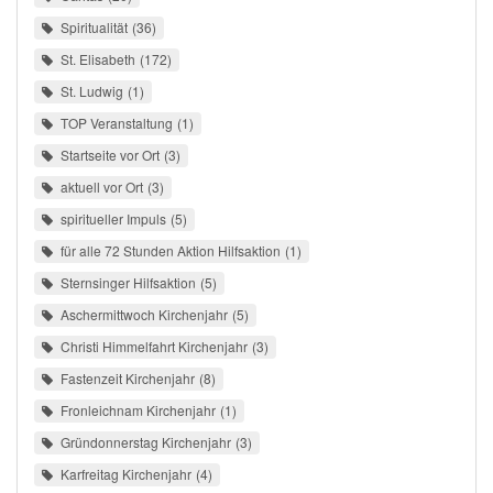
Spiritualität
36
St. Elisabeth
172
St. Ludwig
1
TOP Veranstaltung
1
Startseite vor Ort
3
aktuell vor Ort
3
spiritueller Impuls
5
für alle 72 Stunden Aktion Hilfsaktion
1
Sternsinger Hilfsaktion
5
Aschermittwoch Kirchenjahr
5
Christi Himmelfahrt Kirchenjahr
3
Fastenzeit Kirchenjahr
8
Fronleichnam Kirchenjahr
1
Gründonnerstag Kirchenjahr
3
Karfreitag Kirchenjahr
4