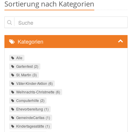
Sortierung nach Kategorien
Suche
Kategorien
Alle
Gartenfest
2
St. Martin
3
Väter-Kinder-Aktion
6
Weihnachts-Christmette
6
Computerhilfe
2
Ehevorbereitung
1
GemeindeCaritas
1
Kindertagesstätte
1