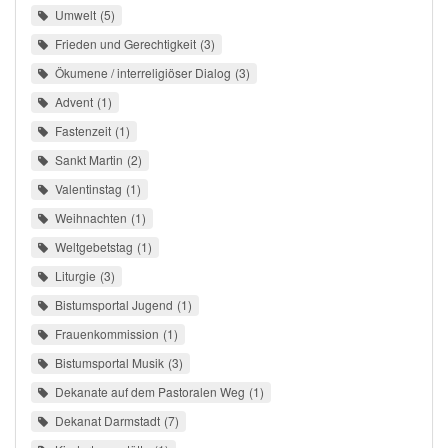
Umwelt
5
Frieden und Gerechtigkeit
3
Ökumene / interreligiöser Dialog
3
Advent
1
Fastenzeit
1
Sankt Martin
2
Valentinstag
1
Weihnachten
1
Weltgebetstag
1
Liturgie
3
Bistumsportal Jugend
1
Frauenkommission
1
Bistumsportal Musik
3
Dekanate auf dem Pastoralen Weg
1
Dekanat Darmstadt
7