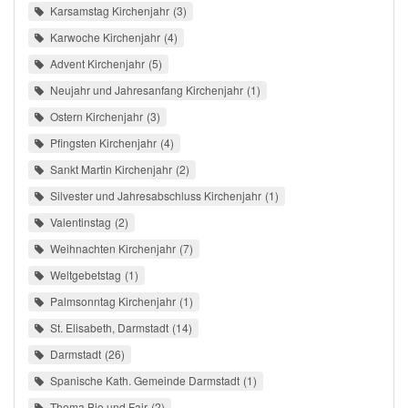
Karsamstag Kirchenjahr
3
Karwoche Kirchenjahr
4
Advent Kirchenjahr
5
Neujahr und Jahresanfang Kirchenjahr
1
Ostern Kirchenjahr
3
Pfingsten Kirchenjahr
4
Sankt Martin Kirchenjahr
2
Silvester und Jahresabschluss Kirchenjahr
1
Valentinstag
2
Weihnachten Kirchenjahr
7
Weltgebetstag
1
Palmsonntag Kirchenjahr
1
St. Elisabeth, Darmstadt
14
Darmstadt
26
Spanische Kath. Gemeinde Darmstadt
1
Thema Bio und Fair
2