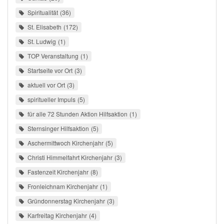
Spiritualität
36
St. Elisabeth
172
St. Ludwig
1
TOP Veranstaltung
1
Startseite vor Ort
3
aktuell vor Ort
3
spiritueller Impuls
5
für alle 72 Stunden Aktion Hilfsaktion
1
Sternsinger Hilfsaktion
5
Aschermittwoch Kirchenjahr
5
Christi Himmelfahrt Kirchenjahr
3
Fastenzeit Kirchenjahr
8
Fronleichnam Kirchenjahr
1
Gründonnerstag Kirchenjahr
3
Karfreitag Kirchenjahr
4