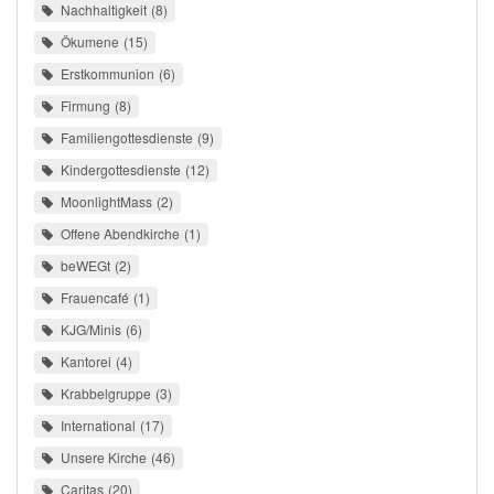
Nachhaltigkeit
8
Ökumene
15
Erstkommunion
6
Firmung
8
Familiengottesdienste
9
Kindergottesdienste
12
MoonlightMass
2
Offene Abendkirche
1
beWEGt
2
Frauencafé
1
KJG/Minis
6
Kantorei
4
Krabbelgruppe
3
International
17
Unsere Kirche
46
Caritas
20