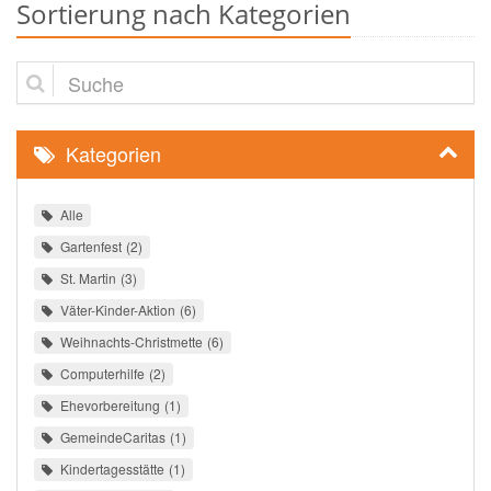
Sortierung nach Kategorien
Suche
Kategorien
Alle
Gartenfest
2
St. Martin
3
Väter-Kinder-Aktion
6
Weihnachts-Christmette
6
Computerhilfe
2
Ehevorbereitung
1
GemeindeCaritas
1
Kindertagesstätte
1