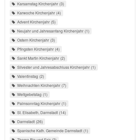
Karsamstag Kirchenjahr
3
Karwoche Kirchenjahr
4
Advent Kirchenjahr
5
Neujahr und Jahresanfang Kirchenjahr
1
Ostern Kirchenjahr
3
Pfingsten Kirchenjahr
4
Sankt Martin Kirchenjahr
2
Silvester und Jahresabschluss Kirchenjahr
1
Valentinstag
2
Weihnachten Kirchenjahr
7
Weltgebetstag
1
Palmsonntag Kirchenjahr
1
St. Elisabeth, Darmstadt
14
Darmstadt
26
Spanische Kath. Gemeinde Darmstadt
1
Thema Bio und Fair
2