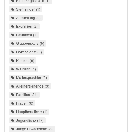
Kindertagesstätte
1
Sternsinger
1
Ausstellung
2
Exerzitien
2
Fastnacht
1
Glaubenskurs
5
Gottesdienst
9
Konzert
6
Wallfahrt
1
Muttersprachler
6
Alleinerziehende
3
Familien
34
Frauen
6
Hauptberufliche
1
Jugendliche
17
Junge Erwachsene
8