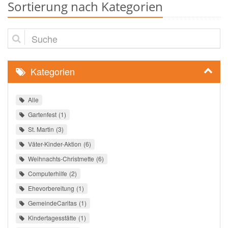
Sortierung nach Kategorien
Suche
Kategorien
Alle
Gartenfest
1
St. Martin
3
Väter-Kinder-Aktion
6
Weihnachts-Christmette
6
Computerhilfe
2
Ehevorbereitung
1
GemeindeCaritas
1
Kindertagesstätte
1