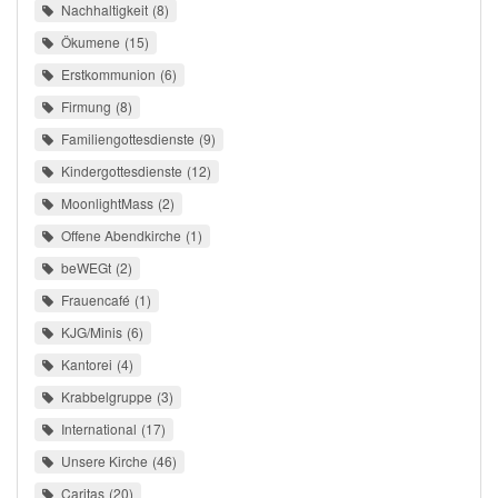
Nachhaltigkeit
8
Ökumene
15
Erstkommunion
6
Firmung
8
Familiengottesdienste
9
Kindergottesdienste
12
MoonlightMass
2
Offene Abendkirche
1
beWEGt
2
Frauencafé
1
KJG/Minis
6
Kantorei
4
Krabbelgruppe
3
International
17
Unsere Kirche
46
Caritas
20