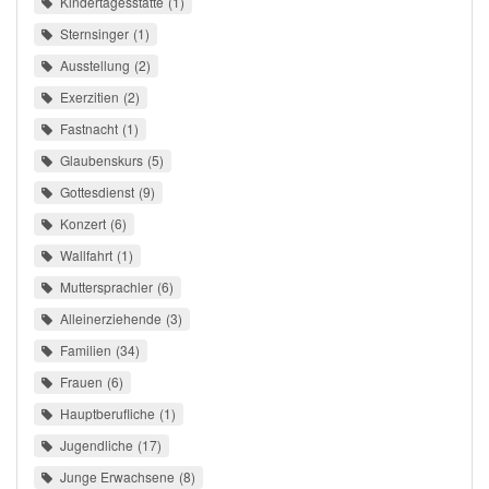
Kindertagesstätte
1
Sternsinger
1
Ausstellung
2
Exerzitien
2
Fastnacht
1
Glaubenskurs
5
Gottesdienst
9
Konzert
6
Wallfahrt
1
Muttersprachler
6
Alleinerziehende
3
Familien
34
Frauen
6
Hauptberufliche
1
Jugendliche
17
Junge Erwachsene
8