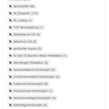
Spiritualität
36
St. Elisabeth
172
St. Ludwig
1
TOP Veranstaltung
1
Startseite vor Ort
3
aktuell vor Ort
3
spiritueller Impuls
5
für alle 72 Stunden Aktion Hilfsaktion
1
Sternsinger Hilfsaktion
5
Aschermittwoch Kirchenjahr
5
Christi Himmelfahrt Kirchenjahr
3
Fastenzeit Kirchenjahr
8
Fronleichnam Kirchenjahr
1
Gründonnerstag Kirchenjahr
3
Karfreitag Kirchenjahr
4