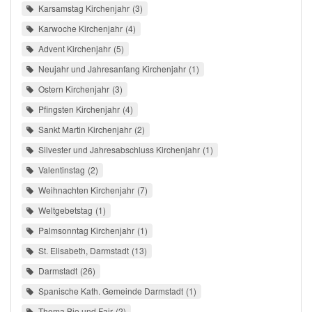
Karsamstag Kirchenjahr
3
Karwoche Kirchenjahr
4
Advent Kirchenjahr
5
Neujahr und Jahresanfang Kirchenjahr
1
Ostern Kirchenjahr
3
Pfingsten Kirchenjahr
4
Sankt Martin Kirchenjahr
2
Silvester und Jahresabschluss Kirchenjahr
1
Valentinstag
2
Weihnachten Kirchenjahr
7
Weltgebetstag
1
Palmsonntag Kirchenjahr
1
St. Elisabeth, Darmstadt
13
Darmstadt
26
Spanische Kath. Gemeinde Darmstadt
1
Thema Bio und Fair
2