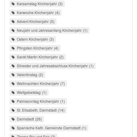
Karsamstag Kirchenjahr
3
Karwoche Kirchenjahr
4
Advent Kirchenjahr
5
Neujahr und Jahresanfang Kirchenjahr
1
Ostern Kirchenjahr
3
Pfingsten Kirchenjahr
4
Sankt Martin Kirchenjahr
2
Silvester und Jahresabschluss Kirchenjahr
1
Valentinstag
2
Weihnachten Kirchenjahr
7
Weltgebetstag
1
Palmsonntag Kirchenjahr
1
St. Elisabeth, Darmstadt
14
Darmstadt
26
Spanische Kath. Gemeinde Darmstadt
1
Thema Bio und Fair
2