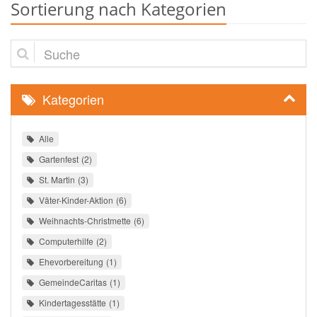
Sortierung nach Kategorien
Suche
Kategorien
Alle
Gartenfest
2
St. Martin
3
Väter-Kinder-Aktion
6
Weihnachts-Christmette
6
Computerhilfe
2
Ehevorbereitung
1
GemeindeCaritas
1
Kindertagesstätte
1