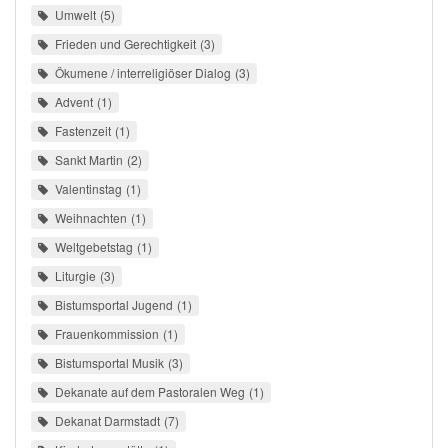
Umwelt
5
Frieden und Gerechtigkeit
3
Ökumene / interreligiöser Dialog
3
Advent
1
Fastenzeit
1
Sankt Martin
2
Valentinstag
1
Weihnachten
1
Weltgebetstag
1
Liturgie
3
Bistumsportal Jugend
1
Frauenkommission
1
Bistumsportal Musik
3
Dekanate auf dem Pastoralen Weg
1
Dekanat Darmstadt
7