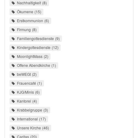
Nachhaltigkeit
8
Ökumene
15
Erstkommunion
6
Firmung
8
Familiengottesdienste
9
Kindergottesdienste
12
MoonlightMass
2
Offene Abendkirche
1
beWEGt
2
Frauencafé
1
KJG/Minis
6
Kantorei
4
Krabbelgruppe
3
International
17
Unsere Kirche
46
Caritas
20