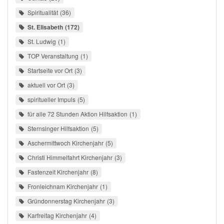
Spiritualität
36
St. Elisabeth
172
St. Ludwig
1
TOP Veranstaltung
1
Startseite vor Ort
3
aktuell vor Ort
3
spiritueller Impuls
5
für alle 72 Stunden Aktion Hilfsaktion
1
Sternsinger Hilfsaktion
5
Aschermittwoch Kirchenjahr
5
Christi Himmelfahrt Kirchenjahr
3
Fastenzeit Kirchenjahr
8
Fronleichnam Kirchenjahr
1
Gründonnerstag Kirchenjahr
3
Karfreitag Kirchenjahr
4