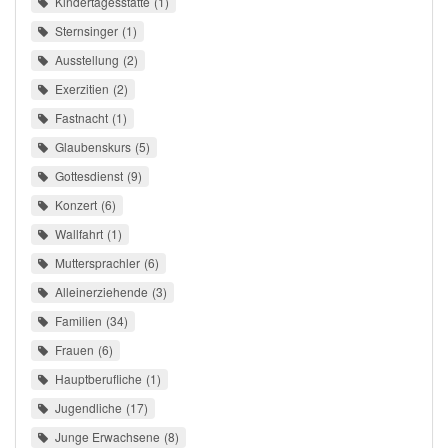
Kindertagesstätte
1
Sternsinger
1
Ausstellung
2
Exerzitien
2
Fastnacht
1
Glaubenskurs
5
Gottesdienst
9
Konzert
6
Wallfahrt
1
Muttersprachler
6
Alleinerziehende
3
Familien
34
Frauen
6
Hauptberufliche
1
Jugendliche
17
Junge Erwachsene
8