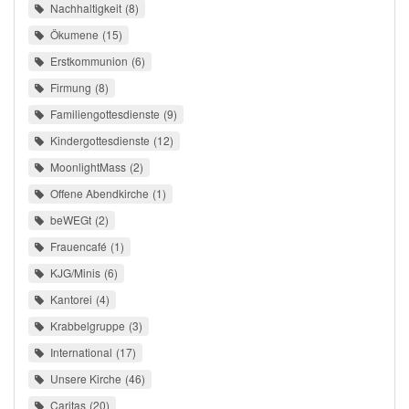
Nachhaltigkeit
8
Ökumene
15
Erstkommunion
6
Firmung
8
Familiengottesdienste
9
Kindergottesdienste
12
MoonlightMass
2
Offene Abendkirche
1
beWEGt
2
Frauencafé
1
KJG/Minis
6
Kantorei
4
Krabbelgruppe
3
International
17
Unsere Kirche
46
Caritas
20