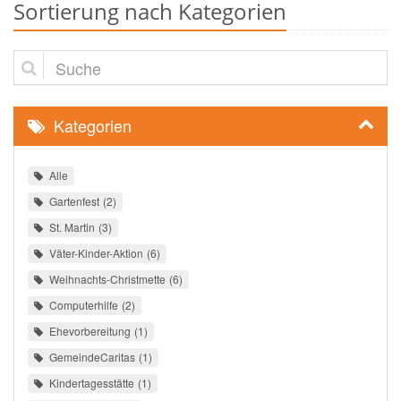
Sortierung nach Kategorien
Suche
Kategorien
Alle
Gartenfest
2
St. Martin
3
Väter-Kinder-Aktion
6
Weihnachts-Christmette
6
Computerhilfe
2
Ehevorbereitung
1
GemeindeCaritas
1
Kindertagesstätte
1