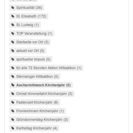
Spiritualität
36
St. Elisabeth
172
St. Ludwig
1
TOP Veranstaltung
1
Startseite vor Ort
3
aktuell vor Ort
3
spiritueller Impuls
5
für alle 72 Stunden Aktion Hilfsaktion
1
Sternsinger Hilfsaktion
5
Aschermittwoch Kirchenjahr
5
Christi Himmelfahrt Kirchenjahr
3
Fastenzeit Kirchenjahr
8
Fronleichnam Kirchenjahr
1
Gründonnerstag Kirchenjahr
3
Karfreitag Kirchenjahr
4