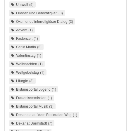
Umwelt
5
Frieden und Gerechtigkeit
3
Ökumene / interreligiöser Dialog
3
Advent
1
Fastenzeit
1
Sankt Martin
2
Valentinstag
1
Weihnachten
1
Weltgebetstag
1
Liturgie
3
Bistumsportal Jugend
1
Frauenkommission
1
Bistumsportal Musik
3
Dekanate auf dem Pastoralen Weg
1
Dekanat Darmstadt
7