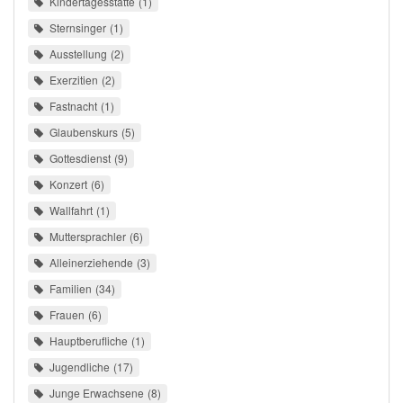
Kindertagesstätte
1
Sternsinger
1
Ausstellung
2
Exerzitien
2
Fastnacht
1
Glaubenskurs
5
Gottesdienst
9
Konzert
6
Wallfahrt
1
Muttersprachler
6
Alleinerziehende
3
Familien
34
Frauen
6
Hauptberufliche
1
Jugendliche
17
Junge Erwachsene
8