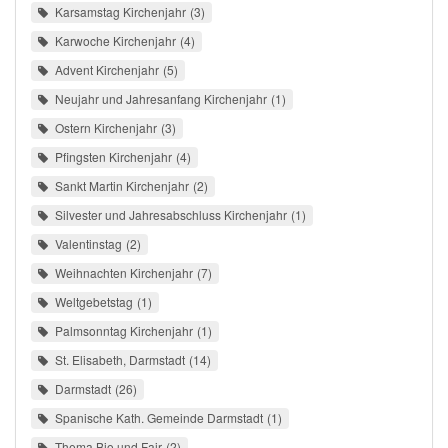
Karsamstag Kirchenjahr
3
Karwoche Kirchenjahr
4
Advent Kirchenjahr
5
Neujahr und Jahresanfang Kirchenjahr
1
Ostern Kirchenjahr
3
Pfingsten Kirchenjahr
4
Sankt Martin Kirchenjahr
2
Silvester und Jahresabschluss Kirchenjahr
1
Valentinstag
2
Weihnachten Kirchenjahr
7
Weltgebetstag
1
Palmsonntag Kirchenjahr
1
St. Elisabeth, Darmstadt
14
Darmstadt
26
Spanische Kath. Gemeinde Darmstadt
1
Thema Bio und Fair
2