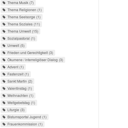
Thema Musik
7
Thema Religionen
1
Thema Seelsorge
1
Thema Soziales
11
Thema Umwelt
15
Sozialpastoral
1
Umwelt
5
Frieden und Gerechtigkeit
3
Ökumene / interreligiöser Dialog
3
Advent
1
Fastenzeit
1
Sankt Martin
2
Valentinstag
1
Weihnachten
1
Weltgebetstag
1
Liturgie
3
Bistumsportal Jugend
1
Frauenkommission
1