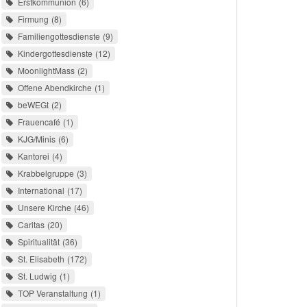
Erstkommunion
6
Firmung
8
Familiengottesdienste
9
Kindergottesdienste
12
MoonlightMass
2
Offene Abendkirche
1
beWEGt
2
Frauencafé
1
KJG/Minis
6
Kantorei
4
Krabbelgruppe
3
International
17
Unsere Kirche
46
Caritas
20
Spiritualität
36
St. Elisabeth
172
St. Ludwig
1
TOP Veranstaltung
1