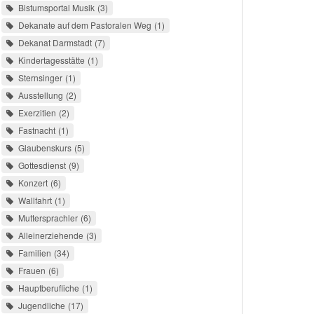
Bistumsportal Musik
3
Dekanate auf dem Pastoralen Weg
1
Dekanat Darmstadt
7
Kindertagesstätte
1
Sternsinger
1
Ausstellung
2
Exerzitien
2
Fastnacht
1
Glaubenskurs
5
Gottesdienst
9
Konzert
6
Wallfahrt
1
Muttersprachler
6
Alleinerziehende
3
Familien
34
Frauen
6
Hauptberufliche
1
Jugendliche
17