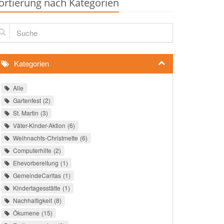
ortierung nach Kategorien
che
Kategorien
Alle
Gartenfest
2
St. Martin
3
Väter-Kinder-Aktion
6
Weihnachts-Christmette
6
Computerhilfe
2
Ehevorbereitung
1
GemeindeCaritas
1
Kindertagesstätte
1
Nachhaltigkeit
8
Ökumene
15