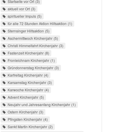
Startseite vor Ort
3
aktuell vor Ort
3
spiritueller Impuls
5
für alle 72 Stunden Aktion Hilfsaktion
1
Sternsinger Hilfsaktion
5
Aschermittwoch Kirchenjahr
5
Christi Himmelfahrt Kirchenjahr
3
Fastenzeit Kirchenjahr
8
Fronleichnam Kirchenjahr
1
Gründonnerstag Kirchenjahr
3
Karfreitag Kirchenjahr
4
Karsamstag Kirchenjahr
3
Karwoche Kirchenjahr
4
Advent Kirchenjahr
5
Neujahr und Jahresanfang Kirchenjahr
1
Ostern Kirchenjahr
3
Pfingsten Kirchenjahr
4
Sankt Martin Kirchenjahr
2