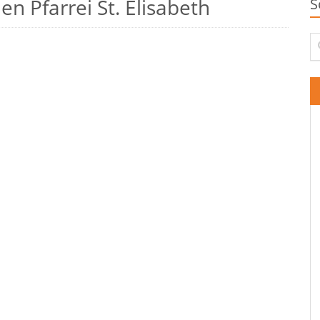
n Pfarrei St. Elisabeth
S
Su