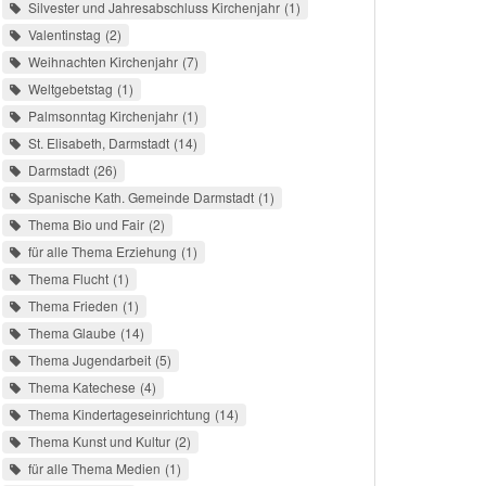
Silvester und Jahresabschluss Kirchenjahr
1
Valentinstag
2
Weihnachten Kirchenjahr
7
Weltgebetstag
1
Palmsonntag Kirchenjahr
1
St. Elisabeth, Darmstadt
14
Darmstadt
26
Spanische Kath. Gemeinde Darmstadt
1
Thema Bio und Fair
2
für alle Thema Erziehung
1
Thema Flucht
1
Thema Frieden
1
Thema Glaube
14
Thema Jugendarbeit
5
Thema Katechese
4
Thema Kindertageseinrichtung
14
Thema Kunst und Kultur
2
für alle Thema Medien
1