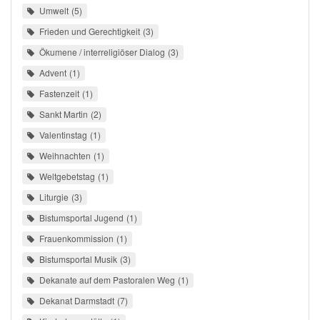
Umwelt
5
Frieden und Gerechtigkeit
3
Ökumene / interreligiöser Dialog
3
Advent
1
Fastenzeit
1
Sankt Martin
2
Valentinstag
1
Weihnachten
1
Weltgebetstag
1
Liturgie
3
Bistumsportal Jugend
1
Frauenkommission
1
Bistumsportal Musik
3
Dekanate auf dem Pastoralen Weg
1
Dekanat Darmstadt
7