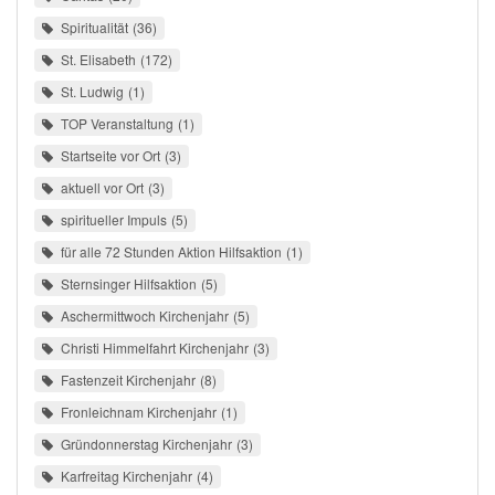
Spiritualität
36
St. Elisabeth
172
St. Ludwig
1
TOP Veranstaltung
1
Startseite vor Ort
3
aktuell vor Ort
3
spiritueller Impuls
5
für alle 72 Stunden Aktion Hilfsaktion
1
Sternsinger Hilfsaktion
5
Aschermittwoch Kirchenjahr
5
Christi Himmelfahrt Kirchenjahr
3
Fastenzeit Kirchenjahr
8
Fronleichnam Kirchenjahr
1
Gründonnerstag Kirchenjahr
3
Karfreitag Kirchenjahr
4