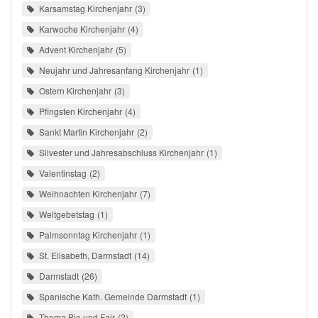
Karsamstag Kirchenjahr
3
Karwoche Kirchenjahr
4
Advent Kirchenjahr
5
Neujahr und Jahresanfang Kirchenjahr
1
Ostern Kirchenjahr
3
Pfingsten Kirchenjahr
4
Sankt Martin Kirchenjahr
2
Silvester und Jahresabschluss Kirchenjahr
1
Valentinstag
2
Weihnachten Kirchenjahr
7
Weltgebetstag
1
Palmsonntag Kirchenjahr
1
St. Elisabeth, Darmstadt
14
Darmstadt
26
Spanische Kath. Gemeinde Darmstadt
1
Thema Bio und Fair
2