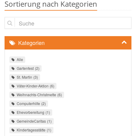
Sortierung nach Kategorien
Suche
Kategorien
Alle
Gartenfest
2
St. Martin
3
Väter-Kinder-Aktion
6
Weihnachts-Christmette
6
Computerhilfe
2
Ehevorbereitung
1
GemeindeCaritas
1
Kindertagesstätte
1