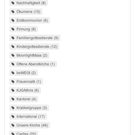
Nachhaltigkeit
8
Ökumene
15
Erstkommunion
6
Firmung
8
Familiengottesdienste
9
Kindergottesdienste
12
MoonlightMass
2
Offene Abendkirche
1
beWEGt
2
Frauencafé
1
KJG/Minis
6
Kantorei
4
Krabbelgruppe
3
International
17
Unsere Kirche
46
Caritas
20