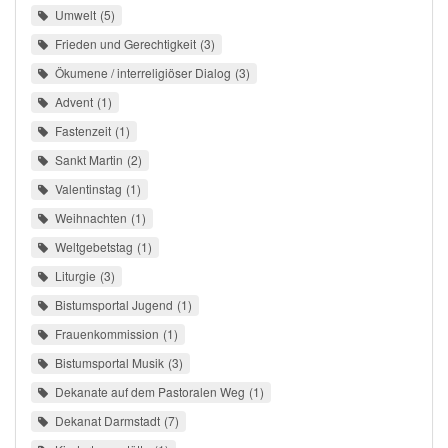
Umwelt
5
Frieden und Gerechtigkeit
3
Ökumene / interreligiöser Dialog
3
Advent
1
Fastenzeit
1
Sankt Martin
2
Valentinstag
1
Weihnachten
1
Weltgebetstag
1
Liturgie
3
Bistumsportal Jugend
1
Frauenkommission
1
Bistumsportal Musik
3
Dekanate auf dem Pastoralen Weg
1
Dekanat Darmstadt
7