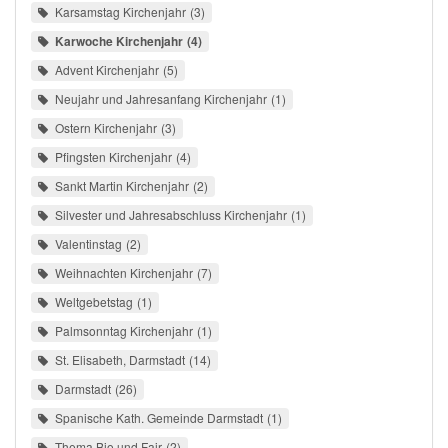
Karsamstag Kirchenjahr
3
Karwoche Kirchenjahr
4
Advent Kirchenjahr
5
Neujahr und Jahresanfang Kirchenjahr
1
Ostern Kirchenjahr
3
Pfingsten Kirchenjahr
4
Sankt Martin Kirchenjahr
2
Silvester und Jahresabschluss Kirchenjahr
1
Valentinstag
2
Weihnachten Kirchenjahr
7
Weltgebetstag
1
Palmsonntag Kirchenjahr
1
St. Elisabeth, Darmstadt
14
Darmstadt
26
Spanische Kath. Gemeinde Darmstadt
1
Thema Bio und Fair
2