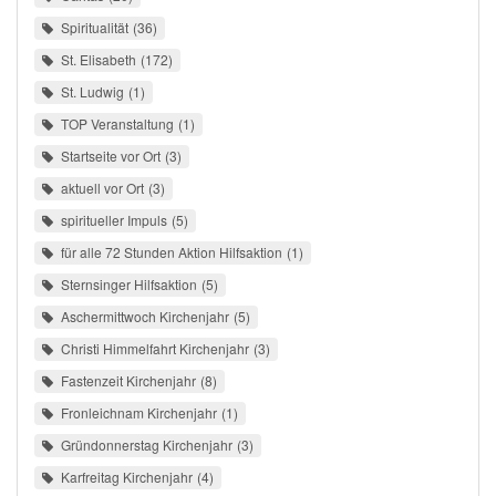
Spiritualität
36
St. Elisabeth
172
St. Ludwig
1
TOP Veranstaltung
1
Startseite vor Ort
3
aktuell vor Ort
3
spiritueller Impuls
5
für alle 72 Stunden Aktion Hilfsaktion
1
Sternsinger Hilfsaktion
5
Aschermittwoch Kirchenjahr
5
Christi Himmelfahrt Kirchenjahr
3
Fastenzeit Kirchenjahr
8
Fronleichnam Kirchenjahr
1
Gründonnerstag Kirchenjahr
3
Karfreitag Kirchenjahr
4