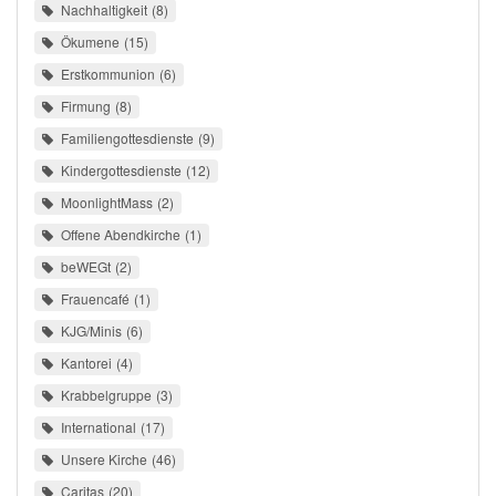
Nachhaltigkeit
8
Ökumene
15
Erstkommunion
6
Firmung
8
Familiengottesdienste
9
Kindergottesdienste
12
MoonlightMass
2
Offene Abendkirche
1
beWEGt
2
Frauencafé
1
KJG/Minis
6
Kantorei
4
Krabbelgruppe
3
International
17
Unsere Kirche
46
Caritas
20