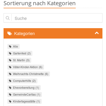
Sortierung nach Kategorien
Suche
Kategorien
Alle
Gartenfest
2
St. Martin
3
Väter-Kinder-Aktion
6
Weihnachts-Christmette
6
Computerhilfe
2
Ehevorbereitung
1
GemeindeCaritas
1
Kindertagesstätte
1