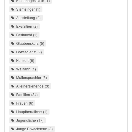
Kindertagesstätte
1
Sternsinger
1
Ausstellung
2
Exerzitien
2
Fastnacht
1
Glaubenskurs
5
Gottesdienst
9
Konzert
6
Wallfahrt
1
Muttersprachler
6
Alleinerziehende
3
Familien
34
Frauen
6
Hauptberufliche
1
Jugendliche
17
Junge Erwachsene
8