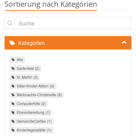
Sortierung nach Kategorien
Suche
Kategorien
Alle
Gartenfest
2
St. Martin
3
Väter-Kinder-Aktion
6
Weihnachts-Christmette
6
Computerhilfe
2
Ehevorbereitung
1
GemeindeCaritas
1
Kindertagesstätte
1