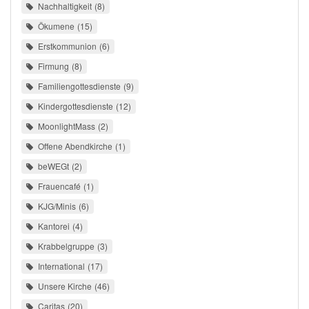
Nachhaltigkeit
8
Ökumene
15
Erstkommunion
6
Firmung
8
Familiengottesdienste
9
Kindergottesdienste
12
MoonlightMass
2
Offene Abendkirche
1
beWEGt
2
Frauencafé
1
KJG/Minis
6
Kantorei
4
Krabbelgruppe
3
International
17
Unsere Kirche
46
Caritas
20