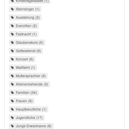
Kindertagesstätte
1
Sternsinger
1
Ausstellung
2
Exerzitien
2
Fastnacht
1
Glaubenskurs
5
Gottesdienst
9
Konzert
6
Wallfahrt
1
Muttersprachler
6
Alleinerziehende
3
Familien
34
Frauen
6
Hauptberufliche
1
Jugendliche
17
Junge Erwachsene
8