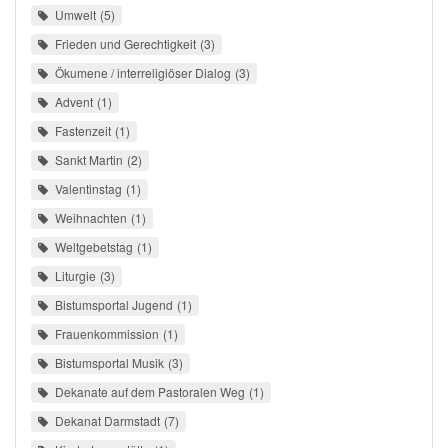
Umwelt
5
Frieden und Gerechtigkeit
3
Ökumene / interreligiöser Dialog
3
Advent
1
Fastenzeit
1
Sankt Martin
2
Valentinstag
1
Weihnachten
1
Weltgebetstag
1
Liturgie
3
Bistumsportal Jugend
1
Frauenkommission
1
Bistumsportal Musik
3
Dekanate auf dem Pastoralen Weg
1
Dekanat Darmstadt
7