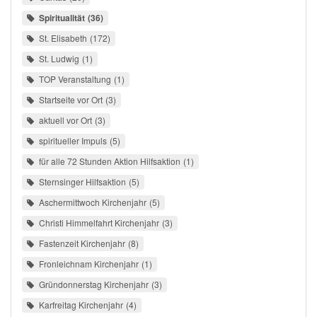
Spiritualität
36
St. Elisabeth
172
St. Ludwig
1
TOP Veranstaltung
1
Startseite vor Ort
3
aktuell vor Ort
3
spiritueller Impuls
5
für alle 72 Stunden Aktion Hilfsaktion
1
Sternsinger Hilfsaktion
5
Aschermittwoch Kirchenjahr
5
Christi Himmelfahrt Kirchenjahr
3
Fastenzeit Kirchenjahr
8
Fronleichnam Kirchenjahr
1
Gründonnerstag Kirchenjahr
3
Karfreitag Kirchenjahr
4