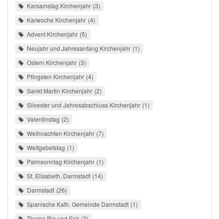
Karsamstag Kirchenjahr
3
Karwoche Kirchenjahr
4
Advent Kirchenjahr
5
Neujahr und Jahresanfang Kirchenjahr
1
Ostern Kirchenjahr
3
Pfingsten Kirchenjahr
4
Sankt Martin Kirchenjahr
2
Silvester und Jahresabschluss Kirchenjahr
1
Valentinstag
2
Weihnachten Kirchenjahr
7
Weltgebetstag
1
Palmsonntag Kirchenjahr
1
St. Elisabeth, Darmstadt
14
Darmstadt
26
Spanische Kath. Gemeinde Darmstadt
1
Thema Bio und Fair
2