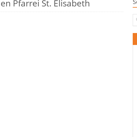
n Pfarrei St. Elisabeth
S
Su