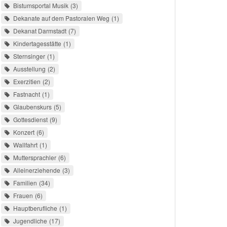
Bistumsportal Musik
3
Dekanate auf dem Pastoralen Weg
1
Dekanat Darmstadt
7
Kindertagesstätte
1
Sternsinger
1
Ausstellung
2
Exerzitien
2
Fastnacht
1
Glaubenskurs
5
Gottesdienst
9
Konzert
6
Wallfahrt
1
Muttersprachler
6
Alleinerziehende
3
Familien
34
Frauen
6
Hauptberufliche
1
Jugendliche
17