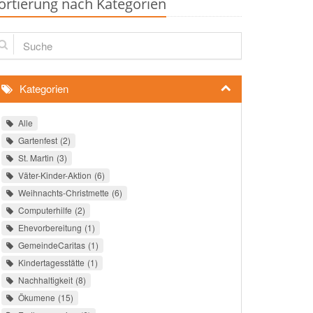
ortierung nach Kategorien
che
Kategorien
Alle
Gartenfest
2
St. Martin
3
Väter-Kinder-Aktion
6
Weihnachts-Christmette
6
Computerhilfe
2
Ehevorbereitung
1
GemeindeCaritas
1
Kindertagesstätte
1
Nachhaltigkeit
8
Ökumene
15