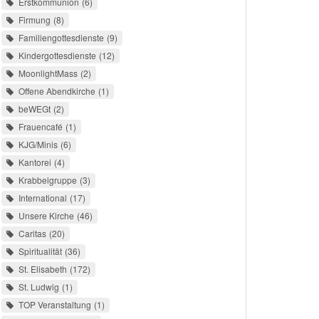
Erstkommunion
6
Firmung
8
Familiengottesdienste
9
Kindergottesdienste
12
MoonlightMass
2
Offene Abendkirche
1
beWEGt
2
Frauencafé
1
KJG/Minis
6
Kantorei
4
Krabbelgruppe
3
International
17
Unsere Kirche
46
Caritas
20
Spiritualität
36
St. Elisabeth
172
St. Ludwig
1
TOP Veranstaltung
1