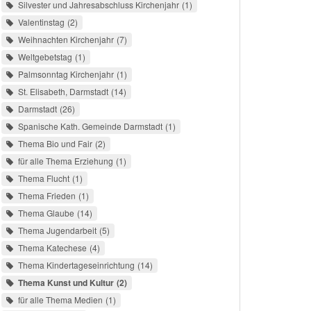
Silvester und Jahresabschluss Kirchenjahr
1
Valentinstag
2
Weihnachten Kirchenjahr
7
Weltgebetstag
1
Palmsonntag Kirchenjahr
1
St. Elisabeth, Darmstadt
14
Darmstadt
26
Spanische Kath. Gemeinde Darmstadt
1
Thema Bio und Fair
2
für alle Thema Erziehung
1
Thema Flucht
1
Thema Frieden
1
Thema Glaube
14
Thema Jugendarbeit
5
Thema Katechese
4
Thema Kindertageseinrichtung
14
Thema Kunst und Kultur
2
für alle Thema Medien
1