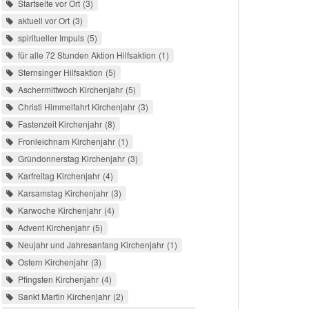
Startseite vor Ort
3
aktuell vor Ort
3
spiritueller Impuls
5
für alle 72 Stunden Aktion Hilfsaktion
1
Sternsinger Hilfsaktion
5
Aschermittwoch Kirchenjahr
5
Christi Himmelfahrt Kirchenjahr
3
Fastenzeit Kirchenjahr
8
Fronleichnam Kirchenjahr
1
Gründonnerstag Kirchenjahr
3
Karfreitag Kirchenjahr
4
Karsamstag Kirchenjahr
3
Karwoche Kirchenjahr
4
Advent Kirchenjahr
5
Neujahr und Jahresanfang Kirchenjahr
1
Ostern Kirchenjahr
3
Pfingsten Kirchenjahr
4
Sankt Martin Kirchenjahr
2