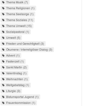
Thema Musik
7
Thema Religionen
1
Thema Seelsorge
1
Thema Soziales
11
Thema Umwelt
15
Sozialpastoral
1
Umwelt
5
Frieden und Gerechtigkeit
3
Ökumene / interreligiöser Dialog
3
Advent
1
Fastenzeit
1
Sankt Martin
2
Valentinstag
1
Weihnachten
1
Weltgebetstag
1
Liturgie
3
Bistumsportal Jugend
1
Frauenkommission
1