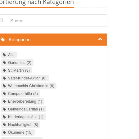
ortierung nach Kategorien
che
Kategorien
Alle
Gartenfest
2
St. Martin
3
Väter-Kinder-Aktion
6
Weihnachts-Christmette
6
Computerhilfe
2
Ehevorbereitung
1
GemeindeCaritas
1
Kindertagesstätte
1
Nachhaltigkeit
8
Ökumene
15