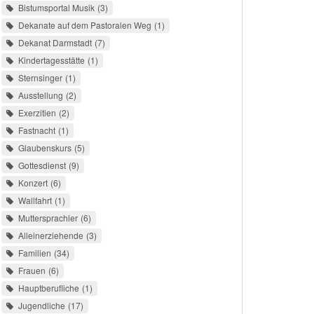
Bistumsportal Musik
3
Dekanate auf dem Pastoralen Weg
1
Dekanat Darmstadt
7
Kindertagesstätte
1
Sternsinger
1
Ausstellung
2
Exerzitien
2
Fastnacht
1
Glaubenskurs
5
Gottesdienst
9
Konzert
6
Wallfahrt
1
Muttersprachler
6
Alleinerziehende
3
Familien
34
Frauen
6
Hauptberufliche
1
Jugendliche
17