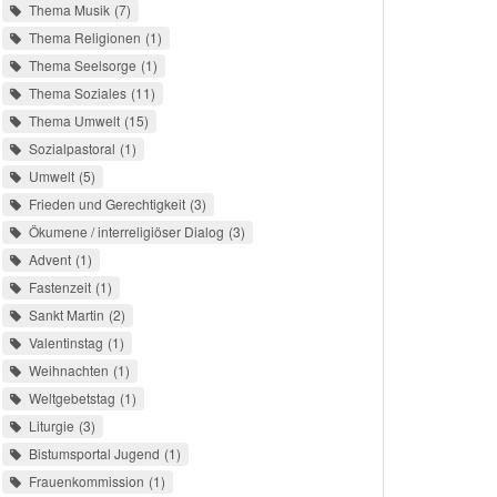
Thema Musik
7
Thema Religionen
1
Thema Seelsorge
1
Thema Soziales
11
Thema Umwelt
15
Sozialpastoral
1
Umwelt
5
Frieden und Gerechtigkeit
3
Ökumene / interreligiöser Dialog
3
Advent
1
Fastenzeit
1
Sankt Martin
2
Valentinstag
1
Weihnachten
1
Weltgebetstag
1
Liturgie
3
Bistumsportal Jugend
1
Frauenkommission
1