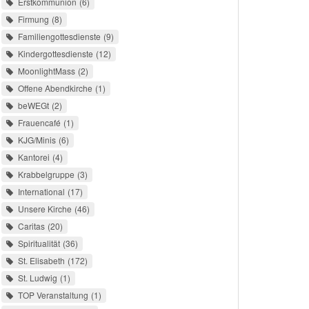
Erstkommunion
6
Firmung
8
Familiengottesdienste
9
Kindergottesdienste
12
MoonlightMass
2
Offene Abendkirche
1
beWEGt
2
Frauencafé
1
KJG/Minis
6
Kantorei
4
Krabbelgruppe
3
International
17
Unsere Kirche
46
Caritas
20
Spiritualität
36
St. Elisabeth
172
St. Ludwig
1
TOP Veranstaltung
1