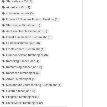
Startseite vor Ort
3
aktuell vor Ort
3
spiritueller Impuls
5
für alle 72 Stunden Aktion Hilfsaktion
1
Sternsinger Hilfsaktion
5
Aschermittwoch Kirchenjahr
5
Christi Himmelfahrt Kirchenjahr
3
Fastenzeit Kirchenjahr
8
Fronleichnam Kirchenjahr
1
Gründonnerstag Kirchenjahr
3
Karfreitag Kirchenjahr
4
Karsamstag Kirchenjahr
3
Karwoche Kirchenjahr
4
Advent Kirchenjahr
5
Neujahr und Jahresanfang Kirchenjahr
1
Ostern Kirchenjahr
3
Pfingsten Kirchenjahr
4
Sankt Martin Kirchenjahr
2