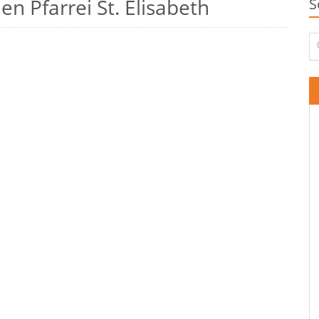
n Pfarrei St. Elisabeth
S
Su