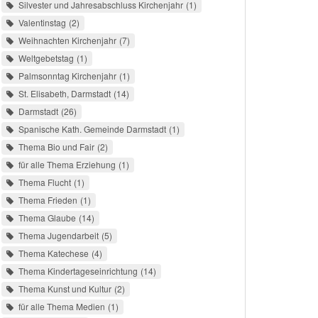
Silvester und Jahresabschluss Kirchenjahr
1
Valentinstag
2
Weihnachten Kirchenjahr
7
Weltgebetstag
1
Palmsonntag Kirchenjahr
1
St. Elisabeth, Darmstadt
14
Darmstadt
26
Spanische Kath. Gemeinde Darmstadt
1
Thema Bio und Fair
2
für alle Thema Erziehung
1
Thema Flucht
1
Thema Frieden
1
Thema Glaube
14
Thema Jugendarbeit
5
Thema Katechese
4
Thema Kindertageseinrichtung
14
Thema Kunst und Kultur
2
für alle Thema Medien
1