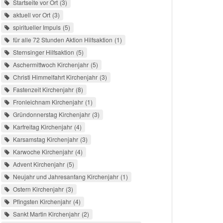
Startseite vor Ort
3
aktuell vor Ort
3
spiritueller Impuls
5
für alle 72 Stunden Aktion Hilfsaktion
1
Sternsinger Hilfsaktion
5
Aschermittwoch Kirchenjahr
5
Christi Himmelfahrt Kirchenjahr
3
Fastenzeit Kirchenjahr
8
Fronleichnam Kirchenjahr
1
Gründonnerstag Kirchenjahr
3
Karfreitag Kirchenjahr
4
Karsamstag Kirchenjahr
3
Karwoche Kirchenjahr
4
Advent Kirchenjahr
5
Neujahr und Jahresanfang Kirchenjahr
1
Ostern Kirchenjahr
3
Pfingsten Kirchenjahr
4
Sankt Martin Kirchenjahr
2