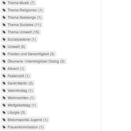
Thema Musik
7
Thema Religionen
1
Thema Seelsorge
1
Thema Soziales
11
Thema Umwelt
15
Sozialpastoral
1
Umwelt
5
Frieden und Gerechtigkeit
3
Ökumene / interreligiöser Dialog
3
Advent
1
Fastenzeit
1
Sankt Martin
2
Valentinstag
1
Weihnachten
1
Weltgebetstag
1
Liturgie
3
Bistumsportal Jugend
1
Frauenkommission
1