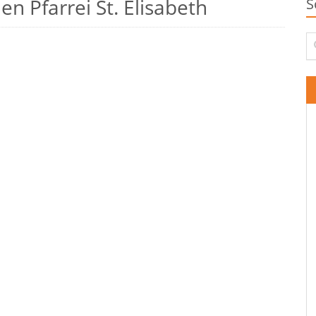
n Pfarrei St. Elisabeth
S
Su