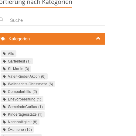
ortierung nach Kategorien
che
Kategorien
Alle
Gartenfest
1
St. Martin
3
Väter-Kinder-Aktion
6
Weihnachts-Christmette
6
Computerhilfe
2
Ehevorbereitung
1
GemeindeCaritas
1
Kindertagesstätte
1
Nachhaltigkeit
8
Ökumene
15