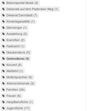
Bistumsportal Musik
3
Dekanate auf dem Pastoralen Weg
1
Dekanat Darmstadt
7
Kindertagesstätte
1
Sternsinger
1
Ausstellung
2
Exerzitien
2
Fastnacht
1
Glaubenskurs
5
Gottesdienst
9
Konzert
6
Wallfahrt
1
Muttersprachler
6
Alleinerziehende
3
Familien
34
Frauen
6
Hauptberufliche
1
Jugendliche
17