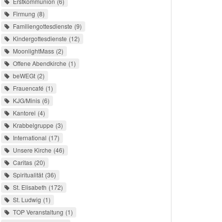
Erstkommunion
6
Firmung
8
Familiengottesdienste
9
Kindergottesdienste
12
MoonlightMass
2
Offene Abendkirche
1
beWEGt
2
Frauencafé
1
KJG/Minis
6
Kantorei
4
Krabbelgruppe
3
International
17
Unsere Kirche
46
Caritas
20
Spiritualität
36
St. Elisabeth
172
St. Ludwig
1
TOP Veranstaltung
1