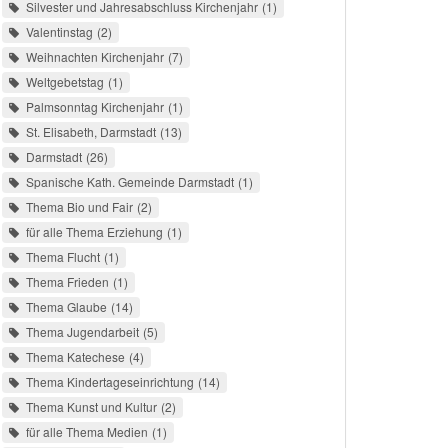
Silvester und Jahresabschluss Kirchenjahr
1
Valentinstag
2
Weihnachten Kirchenjahr
7
Weltgebetstag
1
Palmsonntag Kirchenjahr
1
St. Elisabeth, Darmstadt
13
Darmstadt
26
Spanische Kath. Gemeinde Darmstadt
1
Thema Bio und Fair
2
für alle Thema Erziehung
1
Thema Flucht
1
Thema Frieden
1
Thema Glaube
14
Thema Jugendarbeit
5
Thema Katechese
4
Thema Kindertageseinrichtung
14
Thema Kunst und Kultur
2
für alle Thema Medien
1