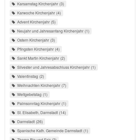
Karsamstag Kirchenjahr
3
Karwoche Kirchenjahr
4
Advent Kirchenjahr
5
Neujahr und Jahresanfang Kirchenjahr
1
Ostern Kirchenjahr
3
Pfingsten Kirchenjahr
4
Sankt Martin Kirchenjahr
2
Silvester und Jahresabschluss Kirchenjahr
1
Valentinstag
2
Weihnachten Kirchenjahr
7
Weltgebetstag
1
Palmsonntag Kirchenjahr
1
St. Elisabeth, Darmstadt
14
Darmstadt
26
Spanische Kath. Gemeinde Darmstadt
1
Thema Bio und Fair
2