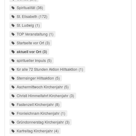
Spiritualität
36
St. Elisabeth
172
St. Ludwig
1
TOP Veranstaltung
1
Startseite vor Ort
3
aktuell vor Ort
3
spiritueller Impuls
5
für alle 72 Stunden Aktion Hilfsaktion
1
Sternsinger Hilfsaktion
5
Aschermittwoch Kirchenjahr
5
Christi Himmelfahrt Kirchenjahr
3
Fastenzeit Kirchenjahr
8
Fronleichnam Kirchenjahr
1
Gründonnerstag Kirchenjahr
3
Karfreitag Kirchenjahr
4