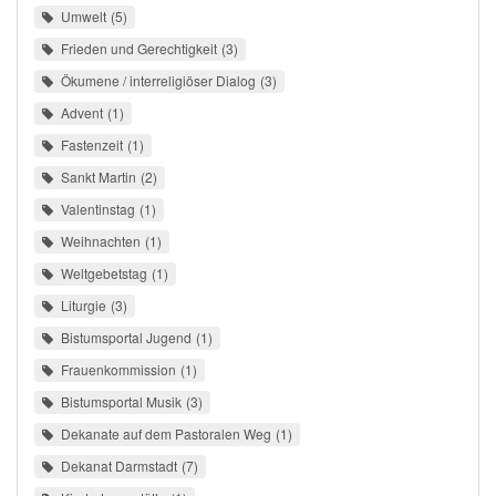
Umwelt
5
Frieden und Gerechtigkeit
3
Ökumene / interreligiöser Dialog
3
Advent
1
Fastenzeit
1
Sankt Martin
2
Valentinstag
1
Weihnachten
1
Weltgebetstag
1
Liturgie
3
Bistumsportal Jugend
1
Frauenkommission
1
Bistumsportal Musik
3
Dekanate auf dem Pastoralen Weg
1
Dekanat Darmstadt
7