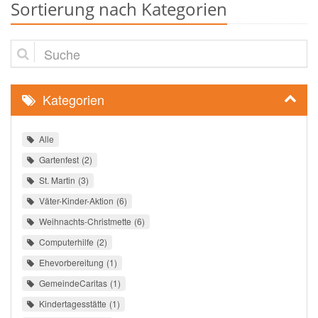
Sortierung nach Kategorien
Suche
Kategorien
Alle
Gartenfest
2
St. Martin
3
Väter-Kinder-Aktion
6
Weihnachts-Christmette
6
Computerhilfe
2
Ehevorbereitung
1
GemeindeCaritas
1
Kindertagesstätte
1