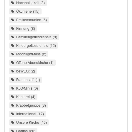
Nachhaltigkeit
8
Ökumene
15
Erstkommunion
6
Firmung
8
Familiengottesdienste
9
Kindergottesdienste
12
MoonlightMass
2
Offene Abendkirche
1
beWEGt
2
Frauencafé
1
KJG/Minis
6
Kantorei
4
Krabbelgruppe
3
International
17
Unsere Kirche
46
Caritas
20