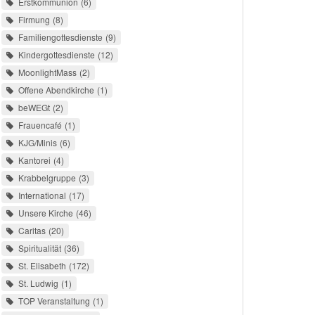
Erstkommunion
6
Firmung
8
Familiengottesdienste
9
Kindergottesdienste
12
MoonlightMass
2
Offene Abendkirche
1
beWEGt
2
Frauencafé
1
KJG/Minis
6
Kantorei
4
Krabbelgruppe
3
International
17
Unsere Kirche
46
Caritas
20
Spiritualität
36
St. Elisabeth
172
St. Ludwig
1
TOP Veranstaltung
1