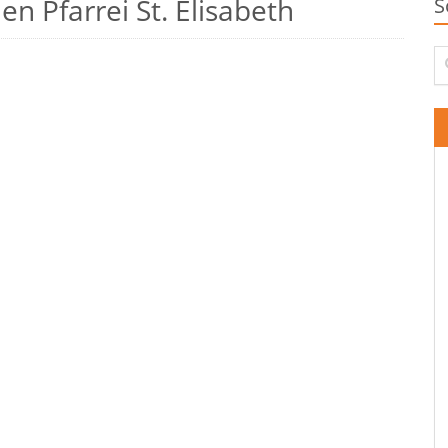
n Pfarrei St. Elisabeth
S
Su