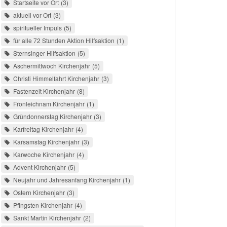
Startseite vor Ort
3
aktuell vor Ort
3
spiritueller Impuls
5
für alle 72 Stunden Aktion Hilfsaktion
1
Sternsinger Hilfsaktion
5
Aschermittwoch Kirchenjahr
5
Christi Himmelfahrt Kirchenjahr
3
Fastenzeit Kirchenjahr
8
Fronleichnam Kirchenjahr
1
Gründonnerstag Kirchenjahr
3
Karfreitag Kirchenjahr
4
Karsamstag Kirchenjahr
3
Karwoche Kirchenjahr
4
Advent Kirchenjahr
5
Neujahr und Jahresanfang Kirchenjahr
1
Ostern Kirchenjahr
3
Pfingsten Kirchenjahr
4
Sankt Martin Kirchenjahr
2