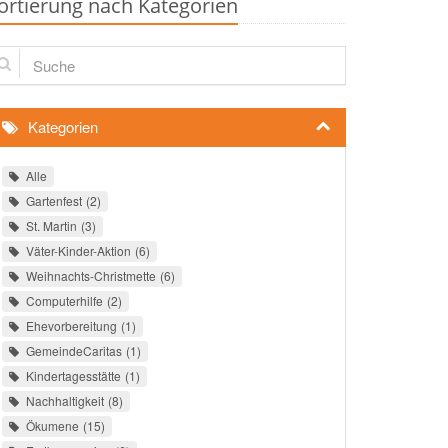
ortierung nach Kategorien
che
Kategorien
Alle
Gartenfest
2
St. Martin
3
Väter-Kinder-Aktion
6
Weihnachts-Christmette
6
Computerhilfe
2
Ehevorbereitung
1
GemeindeCaritas
1
Kindertagesstätte
1
Nachhaltigkeit
8
Ökumene
15