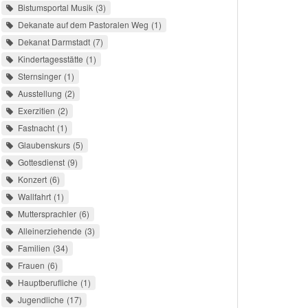
Bistumsportal Musik
3
Dekanate auf dem Pastoralen Weg
1
Dekanat Darmstadt
7
Kindertagesstätte
1
Sternsinger
1
Ausstellung
2
Exerzitien
2
Fastnacht
1
Glaubenskurs
5
Gottesdienst
9
Konzert
6
Wallfahrt
1
Muttersprachler
6
Alleinerziehende
3
Familien
34
Frauen
6
Hauptberufliche
1
Jugendliche
17