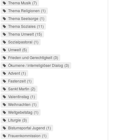
Thema Musik
7
Thema Religionen
1
Thema Seelsorge
1
Thema Soziales
11
Thema Umwelt
15
Sozialpastoral
1
Umwelt
5
Frieden und Gerechtigkeit
3
Ökumene / interreligiöser Dialog
3
Advent
1
Fastenzeit
1
Sankt Martin
2
Valentinstag
1
Weihnachten
1
Weltgebetstag
1
Liturgie
3
Bistumsportal Jugend
1
Frauenkommission
1