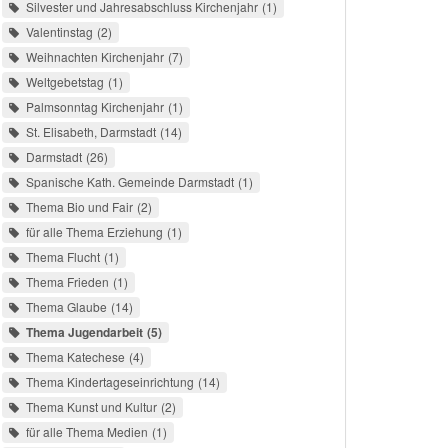
Silvester und Jahresabschluss Kirchenjahr
1
Valentinstag
2
Weihnachten Kirchenjahr
7
Weltgebetstag
1
Palmsonntag Kirchenjahr
1
St. Elisabeth, Darmstadt
14
Darmstadt
26
Spanische Kath. Gemeinde Darmstadt
1
Thema Bio und Fair
2
für alle Thema Erziehung
1
Thema Flucht
1
Thema Frieden
1
Thema Glaube
14
Thema Jugendarbeit
5
Thema Katechese
4
Thema Kindertageseinrichtung
14
Thema Kunst und Kultur
2
für alle Thema Medien
1