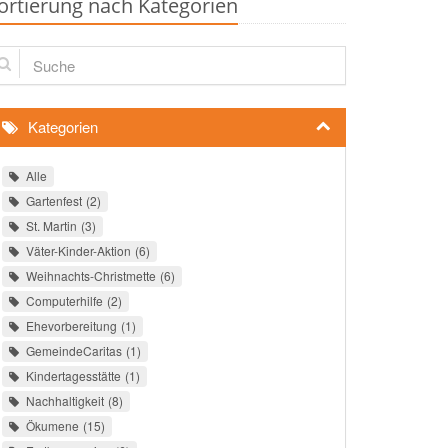
ortierung nach Kategorien
che
Kategorien
Alle
Gartenfest
2
St. Martin
3
Väter-Kinder-Aktion
6
Weihnachts-Christmette
6
Computerhilfe
2
Ehevorbereitung
1
GemeindeCaritas
1
Kindertagesstätte
1
Nachhaltigkeit
8
Ökumene
15