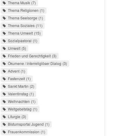
Thema Musik
7
Thema Religionen
1
Thema Seelsorge
1
Thema Soziales
11
Thema Umwelt
15
Sozialpastoral
1
Umwelt
5
Frieden und Gerechtigkeit
3
Ökumene / interreligiöser Dialog
3
Advent
1
Fastenzeit
1
Sankt Martin
2
Valentinstag
1
Weihnachten
1
Weltgebetstag
1
Liturgie
3
Bistumsportal Jugend
1
Frauenkommission
1