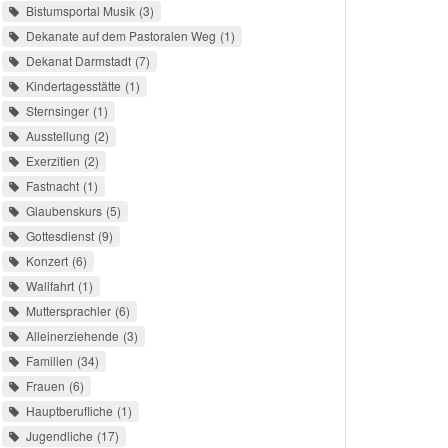
Bistumsportal Musik
3
Dekanate auf dem Pastoralen Weg
1
Dekanat Darmstadt
7
Kindertagesstätte
1
Sternsinger
1
Ausstellung
2
Exerzitien
2
Fastnacht
1
Glaubenskurs
5
Gottesdienst
9
Konzert
6
Wallfahrt
1
Muttersprachler
6
Alleinerziehende
3
Familien
34
Frauen
6
Hauptberufliche
1
Jugendliche
17