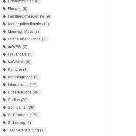
Erstkommunion
6
Firmung
8
Familiengottesdienste
9
Kindergottesdienste
12
MoonlightMass
2
Offene Abendkirche
1
beWEGt
2
Frauencafé
1
KJG/Minis
6
Kantorei
4
Krabbelgruppe
3
International
17
Unsere Kirche
46
Caritas
20
Spiritualität
36
St. Elisabeth
172
St. Ludwig
1
TOP Veranstaltung
1