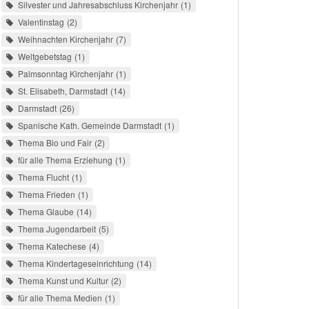
Silvester und Jahresabschluss Kirchenjahr
1
Valentinstag
2
Weihnachten Kirchenjahr
7
Weltgebetstag
1
Palmsonntag Kirchenjahr
1
St. Elisabeth, Darmstadt
14
Darmstadt
26
Spanische Kath. Gemeinde Darmstadt
1
Thema Bio und Fair
2
für alle Thema Erziehung
1
Thema Flucht
1
Thema Frieden
1
Thema Glaube
14
Thema Jugendarbeit
5
Thema Katechese
4
Thema Kindertageseinrichtung
14
Thema Kunst und Kultur
2
für alle Thema Medien
1