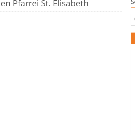
n Pfarrei St. Elisabeth
S
Su