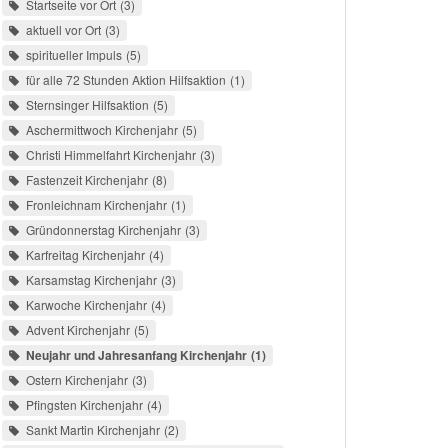
Startseite vor Ort
3
aktuell vor Ort
3
spiritueller Impuls
5
für alle 72 Stunden Aktion Hilfsaktion
1
Sternsinger Hilfsaktion
5
Aschermittwoch Kirchenjahr
5
Christi Himmelfahrt Kirchenjahr
3
Fastenzeit Kirchenjahr
8
Fronleichnam Kirchenjahr
1
Gründonnerstag Kirchenjahr
3
Karfreitag Kirchenjahr
4
Karsamstag Kirchenjahr
3
Karwoche Kirchenjahr
4
Advent Kirchenjahr
5
Neujahr und Jahresanfang Kirchenjahr
1
Ostern Kirchenjahr
3
Pfingsten Kirchenjahr
4
Sankt Martin Kirchenjahr
2