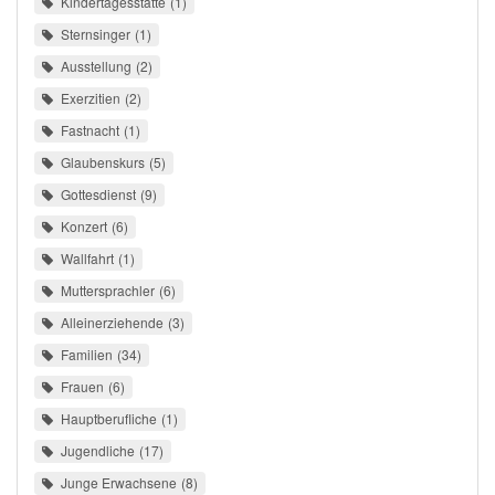
Kindertagesstätte
1
Sternsinger
1
Ausstellung
2
Exerzitien
2
Fastnacht
1
Glaubenskurs
5
Gottesdienst
9
Konzert
6
Wallfahrt
1
Muttersprachler
6
Alleinerziehende
3
Familien
34
Frauen
6
Hauptberufliche
1
Jugendliche
17
Junge Erwachsene
8