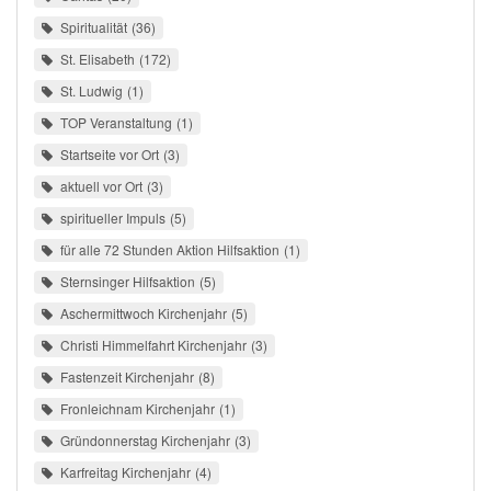
Spiritualität
36
St. Elisabeth
172
St. Ludwig
1
TOP Veranstaltung
1
Startseite vor Ort
3
aktuell vor Ort
3
spiritueller Impuls
5
für alle 72 Stunden Aktion Hilfsaktion
1
Sternsinger Hilfsaktion
5
Aschermittwoch Kirchenjahr
5
Christi Himmelfahrt Kirchenjahr
3
Fastenzeit Kirchenjahr
8
Fronleichnam Kirchenjahr
1
Gründonnerstag Kirchenjahr
3
Karfreitag Kirchenjahr
4