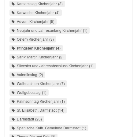
Karsamstag Kirchenjahr
3
Karwoche Kirchenjahr
4
Advent Kirchenjahr
5
Neujahr und Jahresanfang Kirchenjahr
1
Ostern Kirchenjahr
3
Pfingsten Kirchenjahr
4
Sankt Martin Kirchenjahr
2
Silvester und Jahresabschluss Kirchenjahr
1
Valentinstag
2
Weihnachten Kirchenjahr
7
Weltgebetstag
1
Palmsonntag Kirchenjahr
1
St. Elisabeth, Darmstadt
14
Darmstadt
26
Spanische Kath. Gemeinde Darmstadt
1
Thema Bio und Fair
2