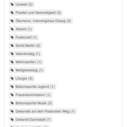
Umwelt
5
Frieden und Gerechtigkeit
3
Ökumene / interreligiöser Dialog
3
Advent
1
Fastenzeit
1
Sankt Martin
2
Valentinstag
1
Weihnachten
1
Weltgebetstag
1
Liturgie
3
Bistumsportal Jugend
1
Frauenkommission
1
Bistumsportal Musik
3
Dekanate auf dem Pastoralen Weg
1
Dekanat Darmstadt
7