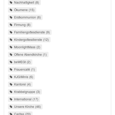
Nachhaltigkeit
8
Ökumene
15
Erstkommunion
6
Firmung
8
Familiengottesdienste
9
Kindergottesdienste
12
MoonlightMass
2
Offene Abendkirche
1
beWEGt
2
Frauencafé
1
KJG/Minis
6
Kantorei
4
Krabbelgruppe
3
International
17
Unsere Kirche
46
Caritas
20