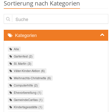
Sortierung nach Kategorien
Suche
Kategorien
Alle
Gartenfest
2
St. Martin
3
Väter-Kinder-Aktion
6
Weihnachts-Christmette
6
Computerhilfe
2
Ehevorbereitung
1
GemeindeCaritas
1
Kindertagesstätte
1