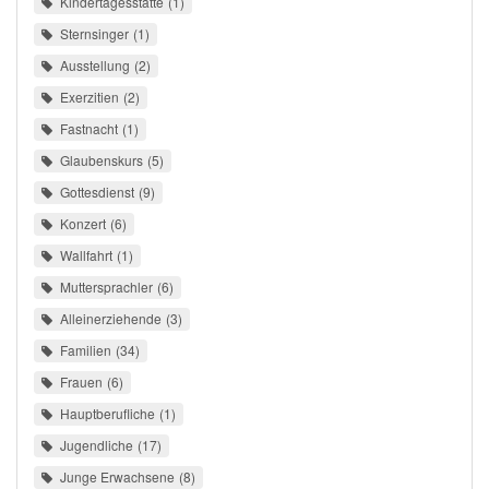
Kindertagesstätte
1
Sternsinger
1
Ausstellung
2
Exerzitien
2
Fastnacht
1
Glaubenskurs
5
Gottesdienst
9
Konzert
6
Wallfahrt
1
Muttersprachler
6
Alleinerziehende
3
Familien
34
Frauen
6
Hauptberufliche
1
Jugendliche
17
Junge Erwachsene
8