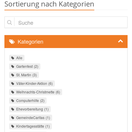
Sortierung nach Kategorien
Suche
Kategorien
Alle
Gartenfest
2
St. Martin
3
Väter-Kinder-Aktion
6
Weihnachts-Christmette
6
Computerhilfe
2
Ehevorbereitung
1
GemeindeCaritas
1
Kindertagesstätte
1