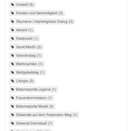
Umwelt
5
Frieden und Gerechtigkeit
3
Ökumene / interreligiöser Dialog
3
Advent
1
Fastenzeit
1
Sankt Martin
2
Valentinstag
1
Weihnachten
1
Weltgebetstag
1
Liturgie
3
Bistumsportal Jugend
1
Frauenkommission
1
Bistumsportal Musik
3
Dekanate auf dem Pastoralen Weg
1
Dekanat Darmstadt
7