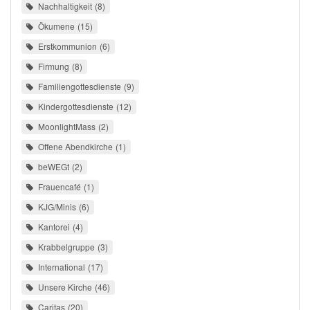
Nachhaltigkeit
8
Ökumene
15
Erstkommunion
6
Firmung
8
Familiengottesdienste
9
Kindergottesdienste
12
MoonlightMass
2
Offene Abendkirche
1
beWEGt
2
Frauencafé
1
KJG/Minis
6
Kantorei
4
Krabbelgruppe
3
International
17
Unsere Kirche
46
Caritas
20