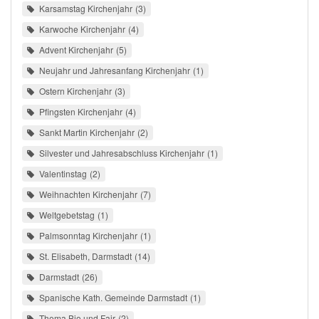
Karsamstag Kirchenjahr
3
Karwoche Kirchenjahr
4
Advent Kirchenjahr
5
Neujahr und Jahresanfang Kirchenjahr
1
Ostern Kirchenjahr
3
Pfingsten Kirchenjahr
4
Sankt Martin Kirchenjahr
2
Silvester und Jahresabschluss Kirchenjahr
1
Valentinstag
2
Weihnachten Kirchenjahr
7
Weltgebetstag
1
Palmsonntag Kirchenjahr
1
St. Elisabeth, Darmstadt
14
Darmstadt
26
Spanische Kath. Gemeinde Darmstadt
1
Thema Bio und Fair
2