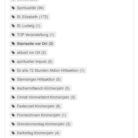
Spiritualität
36
St. Elisabeth
172
St. Ludwig
1
TOP Veranstaltung
1
Startseite vor Ort
3
aktuell vor Ort
3
spiritueller Impuls
5
für alle 72 Stunden Aktion Hilfsaktion
1
Sternsinger Hilfsaktion
5
Aschermittwoch Kirchenjahr
5
Christi Himmelfahrt Kirchenjahr
3
Fastenzeit Kirchenjahr
8
Fronleichnam Kirchenjahr
1
Gründonnerstag Kirchenjahr
3
Karfreitag Kirchenjahr
4