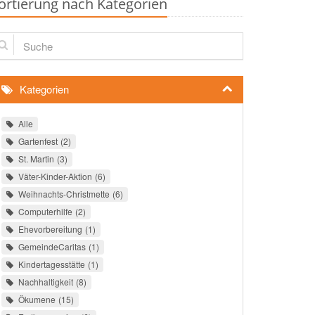
ortierung nach Kategorien
che
Kategorien
Alle
Gartenfest
2
St. Martin
3
Väter-Kinder-Aktion
6
Weihnachts-Christmette
6
Computerhilfe
2
Ehevorbereitung
1
GemeindeCaritas
1
Kindertagesstätte
1
Nachhaltigkeit
8
Ökumene
15