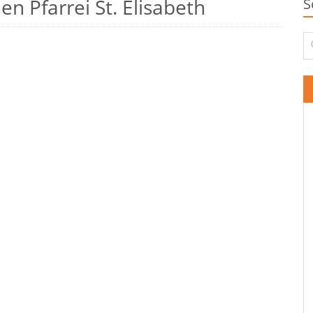
n Pfarrei St. Elisabeth
S
Su