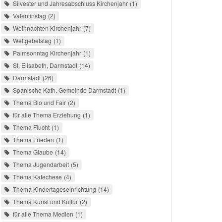
Silvester und Jahresabschluss Kirchenjahr
1
Valentinstag
2
Weihnachten Kirchenjahr
7
Weltgebetstag
1
Palmsonntag Kirchenjahr
1
St. Elisabeth, Darmstadt
14
Darmstadt
26
Spanische Kath. Gemeinde Darmstadt
1
Thema Bio und Fair
2
für alle Thema Erziehung
1
Thema Flucht
1
Thema Frieden
1
Thema Glaube
14
Thema Jugendarbeit
5
Thema Katechese
4
Thema Kindertageseinrichtung
14
Thema Kunst und Kultur
2
für alle Thema Medien
1