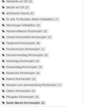
Startseite vor Ort
3
aktuell vor Ort
3
spiritueller Impuls
5
für alle 72 Stunden Aktion Hilfsaktion
1
Sternsinger Hilfsaktion
5
Aschermittwoch Kirchenjahr
5
Christi Himmelfahrt Kirchenjahr
3
Fastenzeit Kirchenjahr
8
Fronleichnam Kirchenjahr
1
Gründonnerstag Kirchenjahr
3
Karfreitag Kirchenjahr
4
Karsamstag Kirchenjahr
3
Karwoche Kirchenjahr
4
Advent Kirchenjahr
5
Neujahr und Jahresanfang Kirchenjahr
1
Ostern Kirchenjahr
3
Pfingsten Kirchenjahr
4
Sankt Martin Kirchenjahr
2