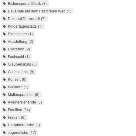
Bistumsportal Musik
3
Dekanate auf dem Pastoralen Weg
1
Dekanat Darmstadt
7
Kindertagesstätte
1
Sternsinger
1
Ausstellung
2
Exerzitien
2
Fastnacht
1
Glaubenskurs
5
Gottesdienst
9
Konzert
6
Wallfahrt
1
Muttersprachler
6
Alleinerziehende
3
Familien
34
Frauen
6
Hauptberufliche
1
Jugendliche
17