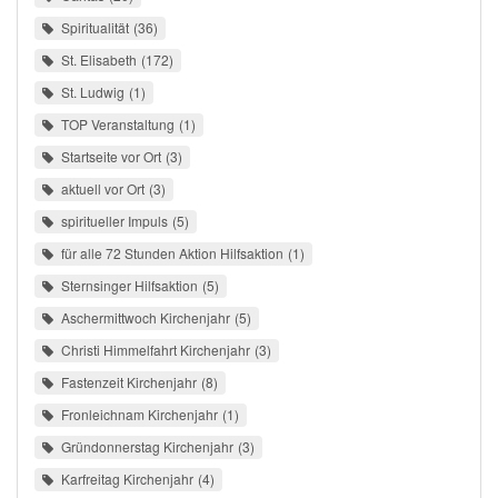
Spiritualität
36
St. Elisabeth
172
St. Ludwig
1
TOP Veranstaltung
1
Startseite vor Ort
3
aktuell vor Ort
3
spiritueller Impuls
5
für alle 72 Stunden Aktion Hilfsaktion
1
Sternsinger Hilfsaktion
5
Aschermittwoch Kirchenjahr
5
Christi Himmelfahrt Kirchenjahr
3
Fastenzeit Kirchenjahr
8
Fronleichnam Kirchenjahr
1
Gründonnerstag Kirchenjahr
3
Karfreitag Kirchenjahr
4