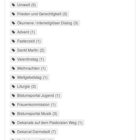
Umwelt
5
Frieden und Gerechtigkeit
3
Ökumene / interreligiöser Dialog
3
Advent
1
Fastenzeit
1
Sankt Martin
2
Valentinstag
1
Weihnachten
1
Weltgebetstag
1
Liturgie
3
Bistumsportal Jugend
1
Frauenkommission
1
Bistumsportal Musik
3
Dekanate auf dem Pastoralen Weg
1
Dekanat Darmstadt
7