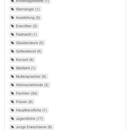
Kindertagesstätte
1
Sternsinger
1
Ausstellung
2
Exerzitien
2
Fastnacht
1
Glaubenskurs
5
Gottesdienst
9
Konzert
6
Wallfahrt
1
Muttersprachler
6
Alleinerziehende
3
Familien
34
Frauen
6
Hauptberufliche
1
Jugendliche
17
Junge Erwachsene
8