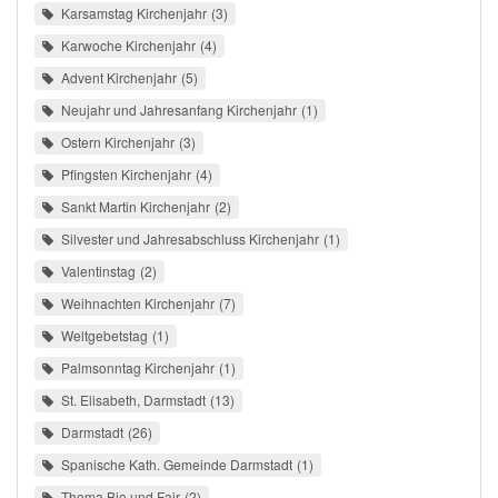
Karsamstag Kirchenjahr
3
Karwoche Kirchenjahr
4
Advent Kirchenjahr
5
Neujahr und Jahresanfang Kirchenjahr
1
Ostern Kirchenjahr
3
Pfingsten Kirchenjahr
4
Sankt Martin Kirchenjahr
2
Silvester und Jahresabschluss Kirchenjahr
1
Valentinstag
2
Weihnachten Kirchenjahr
7
Weltgebetstag
1
Palmsonntag Kirchenjahr
1
St. Elisabeth, Darmstadt
13
Darmstadt
26
Spanische Kath. Gemeinde Darmstadt
1
Thema Bio und Fair
2