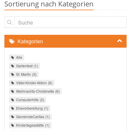
Sortierung nach Kategorien
Suche
Kategorien
Alle
Gartenfest
1
St. Martin
3
Väter-Kinder-Aktion
6
Weihnachts-Christmette
6
Computerhilfe
2
Ehevorbereitung
1
GemeindeCaritas
1
Kindertagesstätte
1