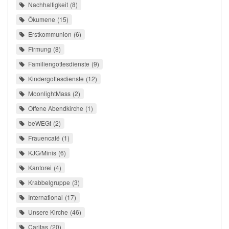
Nachhaltigkeit
8
Ökumene
15
Erstkommunion
6
Firmung
8
Familiengottesdienste
9
Kindergottesdienste
12
MoonlightMass
2
Offene Abendkirche
1
beWEGt
2
Frauencafé
1
KJG/Minis
6
Kantorei
4
Krabbelgruppe
3
International
17
Unsere Kirche
46
Caritas
20