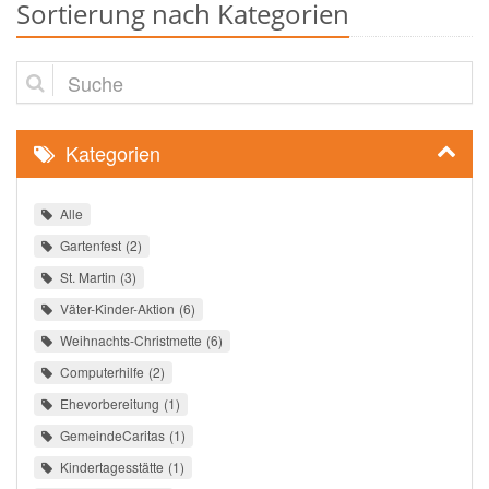
Sortierung nach Kategorien
Suche
Kategorien
Alle
Gartenfest
2
St. Martin
3
Väter-Kinder-Aktion
6
Weihnachts-Christmette
6
Computerhilfe
2
Ehevorbereitung
1
GemeindeCaritas
1
Kindertagesstätte
1