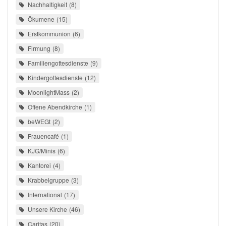
Nachhaltigkeit
8
Ökumene
15
Erstkommunion
6
Firmung
8
Familiengottesdienste
9
Kindergottesdienste
12
MoonlightMass
2
Offene Abendkirche
1
beWEGt
2
Frauencafé
1
KJG/Minis
6
Kantorei
4
Krabbelgruppe
3
International
17
Unsere Kirche
46
Caritas
20