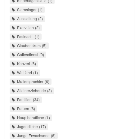
Kindertagesstätte
1
Sternsinger
1
Ausstellung
2
Exerzitien
2
Fastnacht
1
Glaubenskurs
5
Gottesdienst
9
Konzert
6
Wallfahrt
1
Muttersprachler
6
Alleinerziehende
3
Familien
34
Frauen
6
Hauptberufliche
1
Jugendliche
17
Junge Erwachsene
8