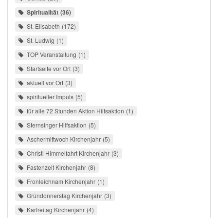
Spiritualität
36
St. Elisabeth
172
St. Ludwig
1
TOP Veranstaltung
1
Startseite vor Ort
3
aktuell vor Ort
3
spiritueller Impuls
5
für alle 72 Stunden Aktion Hilfsaktion
1
Sternsinger Hilfsaktion
5
Aschermittwoch Kirchenjahr
5
Christi Himmelfahrt Kirchenjahr
3
Fastenzeit Kirchenjahr
8
Fronleichnam Kirchenjahr
1
Gründonnerstag Kirchenjahr
3
Karfreitag Kirchenjahr
4