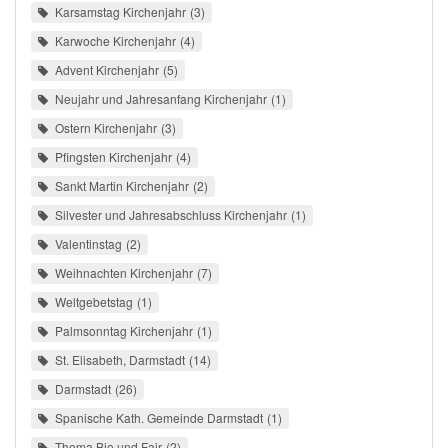
Karsamstag Kirchenjahr
3
Karwoche Kirchenjahr
4
Advent Kirchenjahr
5
Neujahr und Jahresanfang Kirchenjahr
1
Ostern Kirchenjahr
3
Pfingsten Kirchenjahr
4
Sankt Martin Kirchenjahr
2
Silvester und Jahresabschluss Kirchenjahr
1
Valentinstag
2
Weihnachten Kirchenjahr
7
Weltgebetstag
1
Palmsonntag Kirchenjahr
1
St. Elisabeth, Darmstadt
14
Darmstadt
26
Spanische Kath. Gemeinde Darmstadt
1
Thema Bio und Fair
2