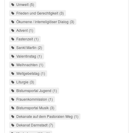
Umwelt
5
Frieden und Gerechtigkeit
3
Ökumene / interreligiöser Dialog
3
Advent
1
Fastenzeit
1
Sankt Martin
2
Valentinstag
1
Weihnachten
1
Weltgebetstag
1
Liturgie
3
Bistumsportal Jugend
1
Frauenkommission
1
Bistumsportal Musik
3
Dekanate auf dem Pastoralen Weg
1
Dekanat Darmstadt
7