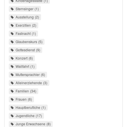
Kindertagesstätte
1
Sternsinger
1
Ausstellung
2
Exerzitien
2
Fastnacht
1
Glaubenskurs
5
Gottesdienst
9
Konzert
6
Wallfahrt
1
Muttersprachler
6
Alleinerziehende
3
Familien
34
Frauen
6
Hauptberufliche
1
Jugendliche
17
Junge Erwachsene
8