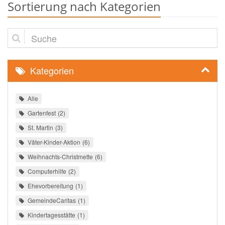
Sortierung nach Kategorien
Suche
Kategorien
Alle
Gartenfest
2
St. Martin
3
Väter-Kinder-Aktion
6
Weihnachts-Christmette
6
Computerhilfe
2
Ehevorbereitung
1
GemeindeCaritas
1
Kindertagesstätte
1