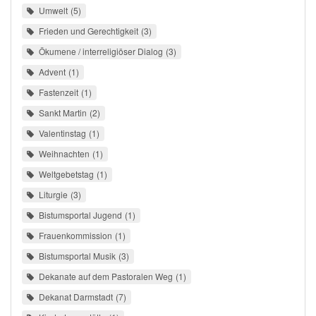
Umwelt
5
Frieden und Gerechtigkeit
3
Ökumene / interreligiöser Dialog
3
Advent
1
Fastenzeit
1
Sankt Martin
2
Valentinstag
1
Weihnachten
1
Weltgebetstag
1
Liturgie
3
Bistumsportal Jugend
1
Frauenkommission
1
Bistumsportal Musik
3
Dekanate auf dem Pastoralen Weg
1
Dekanat Darmstadt
7