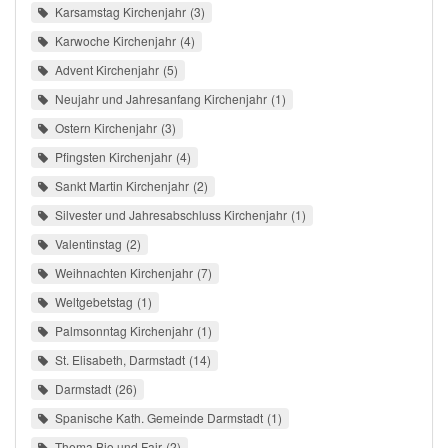
Karsamstag Kirchenjahr
3
Karwoche Kirchenjahr
4
Advent Kirchenjahr
5
Neujahr und Jahresanfang Kirchenjahr
1
Ostern Kirchenjahr
3
Pfingsten Kirchenjahr
4
Sankt Martin Kirchenjahr
2
Silvester und Jahresabschluss Kirchenjahr
1
Valentinstag
2
Weihnachten Kirchenjahr
7
Weltgebetstag
1
Palmsonntag Kirchenjahr
1
St. Elisabeth, Darmstadt
14
Darmstadt
26
Spanische Kath. Gemeinde Darmstadt
1
Thema Bio und Fair
2