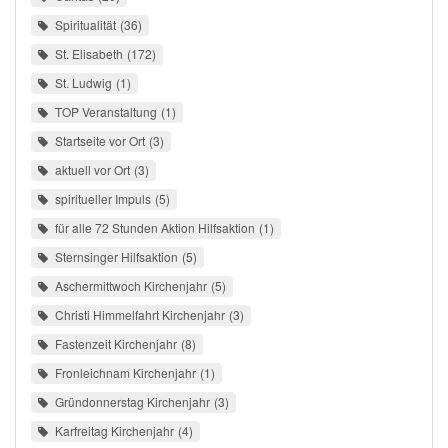
Spiritualität
36
St. Elisabeth
172
St. Ludwig
1
TOP Veranstaltung
1
Startseite vor Ort
3
aktuell vor Ort
3
spiritueller Impuls
5
für alle 72 Stunden Aktion Hilfsaktion
1
Sternsinger Hilfsaktion
5
Aschermittwoch Kirchenjahr
5
Christi Himmelfahrt Kirchenjahr
3
Fastenzeit Kirchenjahr
8
Fronleichnam Kirchenjahr
1
Gründonnerstag Kirchenjahr
3
Karfreitag Kirchenjahr
4