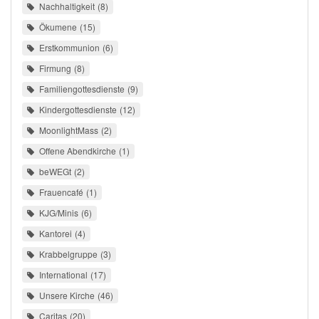
Nachhaltigkeit
8
Ökumene
15
Erstkommunion
6
Firmung
8
Familiengottesdienste
9
Kindergottesdienste
12
MoonlightMass
2
Offene Abendkirche
1
beWEGt
2
Frauencafé
1
KJG/Minis
6
Kantorei
4
Krabbelgruppe
3
International
17
Unsere Kirche
46
Caritas
20