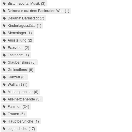
Bistumsportal Musik
3
Dekanate auf dem Pastoralen Weg
1
Dekanat Darmstadt
7
Kindertagesstätte
1
Sternsinger
1
Ausstellung
2
Exerzitien
2
Fastnacht
1
Glaubenskurs
5
Gottesdienst
9
Konzert
6
Wallfahrt
1
Muttersprachler
6
Alleinerziehende
3
Familien
34
Frauen
6
Hauptberufliche
1
Jugendliche
17