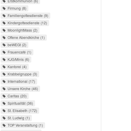
Erstkommunion
6
Firmung
8
Familiengottesdienste
9
Kindergottesdienste
12
MoonlightMass
2
Offene Abendkirche
1
beWEGt
2
Frauencafé
1
KJG/Minis
6
Kantorei
4
Krabbelgruppe
3
International
17
Unsere Kirche
46
Caritas
20
Spiritualität
36
St. Elisabeth
172
St. Ludwig
1
TOP Veranstaltung
1