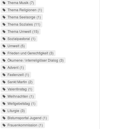
Thema Musik
7
Thema Religionen
1
Thema Seelsorge
1
Thema Soziales
11
Thema Umwelt
15
Sozialpastoral
1
Umwelt
5
Frieden und Gerechtigkeit
3
Ökumene / interreligiöser Dialog
3
Advent
1
Fastenzeit
1
Sankt Martin
2
Valentinstag
1
Weihnachten
1
Weltgebetstag
1
Liturgie
3
Bistumsportal Jugend
1
Frauenkommission
1