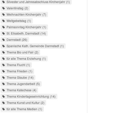
Silvester und Jahresabschluss Kirchenjahr
1
Valentinstag
2
Weihnachten Kirchenjahr
7
Weltgebetstag
1
Palmsonntag Kirchenjahr
1
St. Elisabeth, Darmstadt
14
Darmstadt
26
Spanische Kath. Gemeinde Darmstadt
1
Thema Bio und Fair
2
für alle Thema Erziehung
1
Thema Flucht
1
Thema Frieden
1
Thema Glaube
14
Thema Jugendarbeit
5
Thema Katechese
4
Thema Kindertageseinrichtung
14
Thema Kunst und Kultur
2
für alle Thema Medien
1