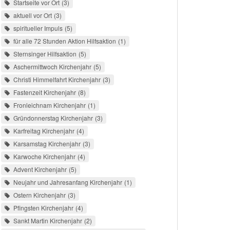
Startseite vor Ort
3
aktuell vor Ort
3
spiritueller Impuls
5
für alle 72 Stunden Aktion Hilfsaktion
1
Sternsinger Hilfsaktion
5
Aschermittwoch Kirchenjahr
5
Christi Himmelfahrt Kirchenjahr
3
Fastenzeit Kirchenjahr
8
Fronleichnam Kirchenjahr
1
Gründonnerstag Kirchenjahr
3
Karfreitag Kirchenjahr
4
Karsamstag Kirchenjahr
3
Karwoche Kirchenjahr
4
Advent Kirchenjahr
5
Neujahr und Jahresanfang Kirchenjahr
1
Ostern Kirchenjahr
3
Pfingsten Kirchenjahr
4
Sankt Martin Kirchenjahr
2