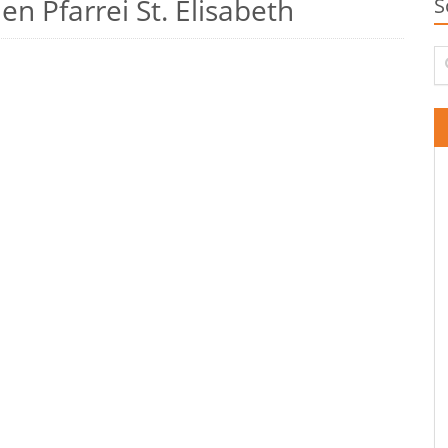
n Pfarrei St. Elisabeth
S
Su