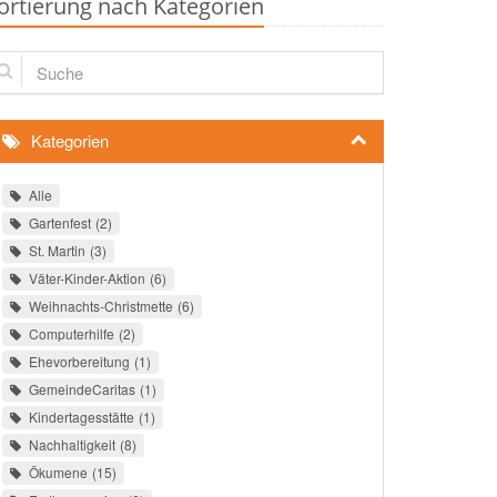
ortierung nach Kategorien
che
Kategorien
Alle
Gartenfest
2
St. Martin
3
Väter-Kinder-Aktion
6
Weihnachts-Christmette
6
Computerhilfe
2
Ehevorbereitung
1
GemeindeCaritas
1
Kindertagesstätte
1
Nachhaltigkeit
8
Ökumene
15