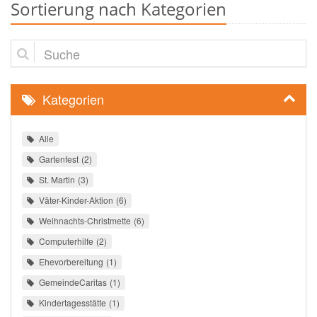
Sortierung nach Kategorien
Suche
Kategorien
Alle
Gartenfest
2
St. Martin
3
Väter-Kinder-Aktion
6
Weihnachts-Christmette
6
Computerhilfe
2
Ehevorbereitung
1
GemeindeCaritas
1
Kindertagesstätte
1