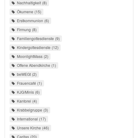
Nachhaltigkeit
8
Ökumene
15
Erstkommunion
6
Firmung
8
Familiengottesdienste
9
Kindergottesdienste
12
MoonlightMass
2
Offene Abendkirche
1
beWEGt
2
Frauencafé
1
KJG/Minis
6
Kantorei
4
Krabbelgruppe
3
International
17
Unsere Kirche
46
Caritas
20