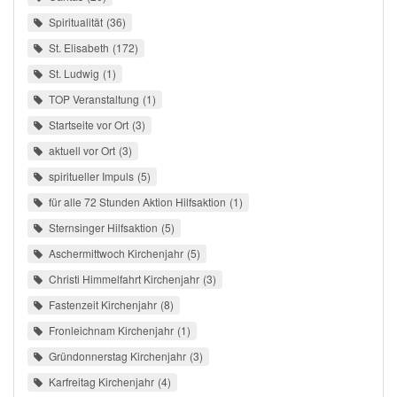
Spiritualität
36
St. Elisabeth
172
St. Ludwig
1
TOP Veranstaltung
1
Startseite vor Ort
3
aktuell vor Ort
3
spiritueller Impuls
5
für alle 72 Stunden Aktion Hilfsaktion
1
Sternsinger Hilfsaktion
5
Aschermittwoch Kirchenjahr
5
Christi Himmelfahrt Kirchenjahr
3
Fastenzeit Kirchenjahr
8
Fronleichnam Kirchenjahr
1
Gründonnerstag Kirchenjahr
3
Karfreitag Kirchenjahr
4