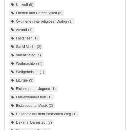
Umwelt
5
Frieden und Gerechtigkeit
3
Ökumene / interreligiöser Dialog
3
Advent
1
Fastenzeit
1
Sankt Martin
2
Valentinstag
1
Weihnachten
1
Weltgebetstag
1
Liturgie
3
Bistumsportal Jugend
1
Frauenkommission
1
Bistumsportal Musik
3
Dekanate auf dem Pastoralen Weg
1
Dekanat Darmstadt
7