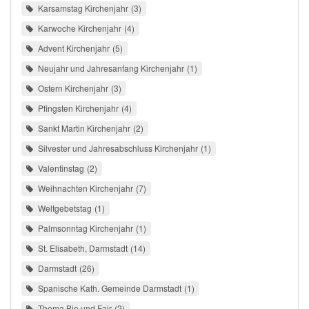
Karsamstag Kirchenjahr
3
Karwoche Kirchenjahr
4
Advent Kirchenjahr
5
Neujahr und Jahresanfang Kirchenjahr
1
Ostern Kirchenjahr
3
Pfingsten Kirchenjahr
4
Sankt Martin Kirchenjahr
2
Silvester und Jahresabschluss Kirchenjahr
1
Valentinstag
2
Weihnachten Kirchenjahr
7
Weltgebetstag
1
Palmsonntag Kirchenjahr
1
St. Elisabeth, Darmstadt
14
Darmstadt
26
Spanische Kath. Gemeinde Darmstadt
1
Thema Bio und Fair
2