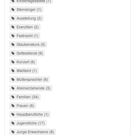
Kindertagesstätte
1
Sternsinger
1
Ausstellung
2
Exerzitien
2
Fastnacht
1
Glaubenskurs
5
Gottesdienst
9
Konzert
6
Wallfahrt
1
Muttersprachler
6
Alleinerziehende
3
Familien
34
Frauen
6
Hauptberufliche
1
Jugendliche
17
Junge Erwachsene
8