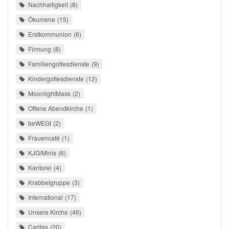
Nachhaltigkeit
8
Ökumene
15
Erstkommunion
6
Firmung
8
Familiengottesdienste
9
Kindergottesdienste
12
MoonlightMass
2
Offene Abendkirche
1
beWEGt
2
Frauencafé
1
KJG/Minis
6
Kantorei
4
Krabbelgruppe
3
International
17
Unsere Kirche
46
Caritas
20