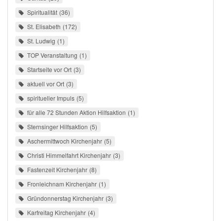
Spiritualität
36
St. Elisabeth
172
St. Ludwig
1
TOP Veranstaltung
1
Startseite vor Ort
3
aktuell vor Ort
3
spiritueller Impuls
5
für alle 72 Stunden Aktion Hilfsaktion
1
Sternsinger Hilfsaktion
5
Aschermittwoch Kirchenjahr
5
Christi Himmelfahrt Kirchenjahr
3
Fastenzeit Kirchenjahr
8
Fronleichnam Kirchenjahr
1
Gründonnerstag Kirchenjahr
3
Karfreitag Kirchenjahr
4