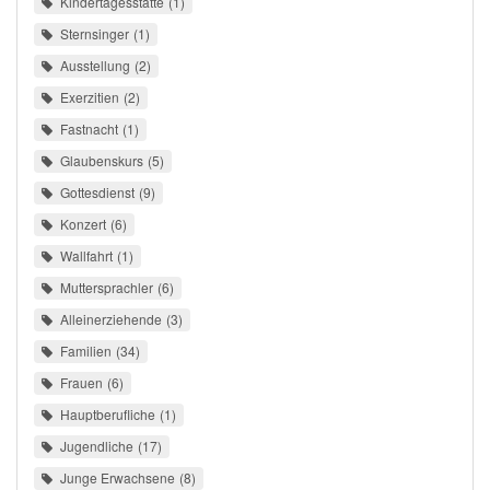
Kindertagesstätte
1
Sternsinger
1
Ausstellung
2
Exerzitien
2
Fastnacht
1
Glaubenskurs
5
Gottesdienst
9
Konzert
6
Wallfahrt
1
Muttersprachler
6
Alleinerziehende
3
Familien
34
Frauen
6
Hauptberufliche
1
Jugendliche
17
Junge Erwachsene
8