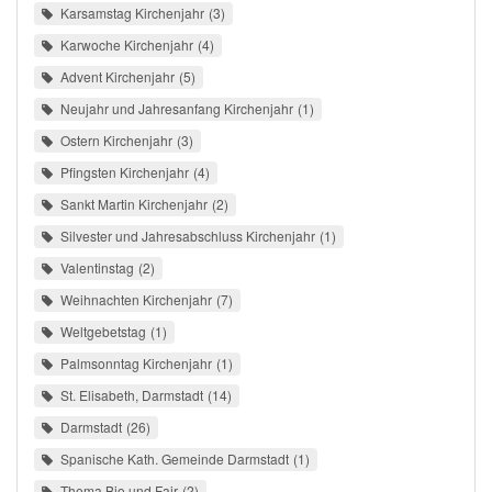
Karsamstag Kirchenjahr
3
Karwoche Kirchenjahr
4
Advent Kirchenjahr
5
Neujahr und Jahresanfang Kirchenjahr
1
Ostern Kirchenjahr
3
Pfingsten Kirchenjahr
4
Sankt Martin Kirchenjahr
2
Silvester und Jahresabschluss Kirchenjahr
1
Valentinstag
2
Weihnachten Kirchenjahr
7
Weltgebetstag
1
Palmsonntag Kirchenjahr
1
St. Elisabeth, Darmstadt
14
Darmstadt
26
Spanische Kath. Gemeinde Darmstadt
1
Thema Bio und Fair
2