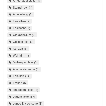
Kindertagesstätte
1
Sternsinger
1
Ausstellung
2
Exerzitien
2
Fastnacht
1
Glaubenskurs
5
Gottesdienst
9
Konzert
6
Wallfahrt
1
Muttersprachler
6
Alleinerziehende
3
Familien
34
Frauen
6
Hauptberufliche
1
Jugendliche
17
Junge Erwachsene
8