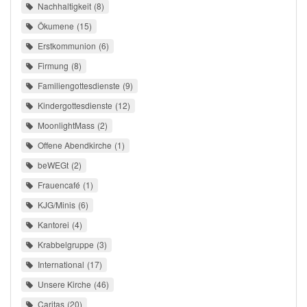
Nachhaltigkeit
8
Ökumene
15
Erstkommunion
6
Firmung
8
Familiengottesdienste
9
Kindergottesdienste
12
MoonlightMass
2
Offene Abendkirche
1
beWEGt
2
Frauencafé
1
KJG/Minis
6
Kantorei
4
Krabbelgruppe
3
International
17
Unsere Kirche
46
Caritas
20