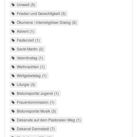
Umwelt
5
Frieden und Gerechtigkeit
3
Ökumene / interreligiöser Dialog
3
Advent
1
Fastenzeit
1
Sankt Martin
2
Valentinstag
1
Weihnachten
1
Weltgebetstag
1
Liturgie
3
Bistumsportal Jugend
1
Frauenkommission
1
Bistumsportal Musik
3
Dekanate auf dem Pastoralen Weg
1
Dekanat Darmstadt
7