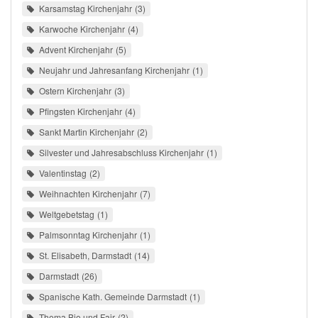
Karsamstag Kirchenjahr
3
Karwoche Kirchenjahr
4
Advent Kirchenjahr
5
Neujahr und Jahresanfang Kirchenjahr
1
Ostern Kirchenjahr
3
Pfingsten Kirchenjahr
4
Sankt Martin Kirchenjahr
2
Silvester und Jahresabschluss Kirchenjahr
1
Valentinstag
2
Weihnachten Kirchenjahr
7
Weltgebetstag
1
Palmsonntag Kirchenjahr
1
St. Elisabeth, Darmstadt
14
Darmstadt
26
Spanische Kath. Gemeinde Darmstadt
1
Thema Bio und Fair
2