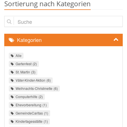
Sortierung nach Kategorien
Suche
Kategorien
Alle
Gartenfest
2
St. Martin
3
Väter-Kinder-Aktion
6
Weihnachts-Christmette
6
Computerhilfe
2
Ehevorbereitung
1
GemeindeCaritas
1
Kindertagesstätte
1