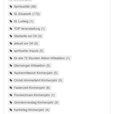
Spiritualität
36
St. Elisabeth
172
St. Ludwig
1
TOP Veranstaltung
1
Startseite vor Ort
3
aktuell vor Ort
3
spiritueller Impuls
5
für alle 72 Stunden Aktion Hilfsaktion
1
Sternsinger Hilfsaktion
5
Aschermittwoch Kirchenjahr
5
Christi Himmelfahrt Kirchenjahr
3
Fastenzeit Kirchenjahr
8
Fronleichnam Kirchenjahr
1
Gründonnerstag Kirchenjahr
3
Karfreitag Kirchenjahr
4