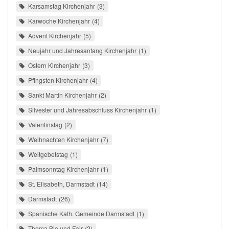
Karsamstag Kirchenjahr
3
Karwoche Kirchenjahr
4
Advent Kirchenjahr
5
Neujahr und Jahresanfang Kirchenjahr
1
Ostern Kirchenjahr
3
Pfingsten Kirchenjahr
4
Sankt Martin Kirchenjahr
2
Silvester und Jahresabschluss Kirchenjahr
1
Valentinstag
2
Weihnachten Kirchenjahr
7
Weltgebetstag
1
Palmsonntag Kirchenjahr
1
St. Elisabeth, Darmstadt
14
Darmstadt
26
Spanische Kath. Gemeinde Darmstadt
1
Thema Bio und Fair
2