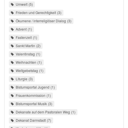
Umwelt
5
Frieden und Gerechtigkeit
3
Ökumene / interreligiöser Dialog
3
Advent
1
Fastenzeit
1
Sankt Martin
2
Valentinstag
1
Weihnachten
1
Weltgebetstag
1
Liturgie
3
Bistumsportal Jugend
1
Frauenkommission
1
Bistumsportal Musik
3
Dekanate auf dem Pastoralen Weg
1
Dekanat Darmstadt
7