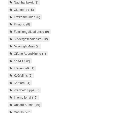
Nachhaltigkeit
8
Ökumene
15
Erstkommunion
6
Firmung
8
Familiengottesdienste
9
Kindergottesdienste
12
MoonlightMass
2
Offene Abendkirche
1
beWEGt
2
Frauencafé
1
KJG/Minis
6
Kantorei
4
Krabbelgruppe
3
International
17
Unsere Kirche
46
Caritas
20