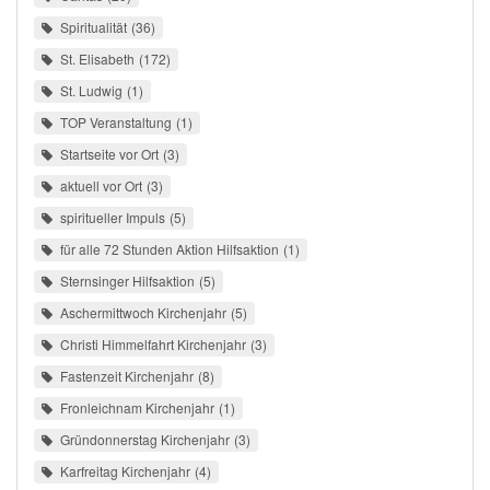
Spiritualität
36
St. Elisabeth
172
St. Ludwig
1
TOP Veranstaltung
1
Startseite vor Ort
3
aktuell vor Ort
3
spiritueller Impuls
5
für alle 72 Stunden Aktion Hilfsaktion
1
Sternsinger Hilfsaktion
5
Aschermittwoch Kirchenjahr
5
Christi Himmelfahrt Kirchenjahr
3
Fastenzeit Kirchenjahr
8
Fronleichnam Kirchenjahr
1
Gründonnerstag Kirchenjahr
3
Karfreitag Kirchenjahr
4