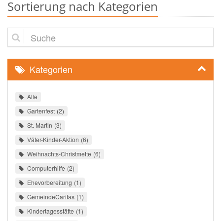
Sortierung nach Kategorien
Suche
Kategorien
Alle
Gartenfest
2
St. Martin
3
Väter-Kinder-Aktion
6
Weihnachts-Christmette
6
Computerhilfe
2
Ehevorbereitung
1
GemeindeCaritas
1
Kindertagesstätte
1