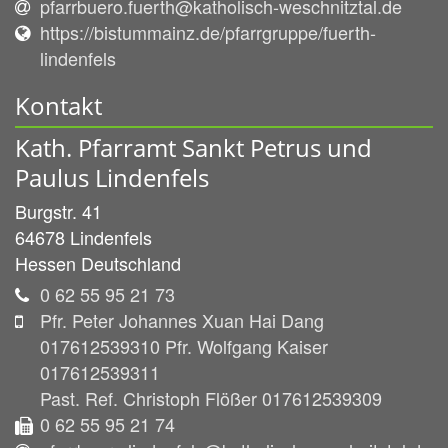
pfarrbuero.fuerth@katholisch-weschnitztal.de
https://bistummainz.de/pfarrgruppe/fuerth-
lindenfels
Kontakt
Kath. Pfarramt Sankt Petrus und
Paulus Lindenfels
Burgstr. 41
64678
Lindenfels
Hessen
Deutschland
0 62 55 95 21 73
Pfr. Peter Johannes Xuan Hai Dang
017612539310 Pfr. Wolfgang Kaiser
017612539311
Past. Ref. Christoph Flößer 017612539309
0 62 55 95 21 74