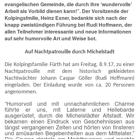
evangelischen Gemeinde, die durch ihre ‘wundervolle’
Arbeit als Vorbild dienen kann!”. Der Vorsitzende der
Kolpingsfmilie, Heinz Exner, bedankte sich nach der
knapp zweistündigen Führung bei Rudi Hoffmann, der
allen Teilnehmer interessante und neue Informationen
auf sehr humorvolle Art und Weise bot.
Auf Nachtpatrouille durch Michelstadt
Die Kolpingsfamilie Fürth hat am Freitag, 8.9.17, zu einer
Nachtpatrouille mit dem historisch gekleideten
Nachtwächter Johann Caspar Göller (Rudi Hoffmann)
eingeladen. Der Einladung wurde von ca. 20 Personen
angenommen.
“
Humorvoll und mit unnachahmlichem Charme
führte er uns, mit Laterne und Hellebarde
ausgerüstet, durch die Michelstädter Altstadt. Wir
bekamen einen Eindruck von Geschehnissen aus
längst vergangenen Zeiten und hörten von finsteren
und amüsanten Begebenheiten aus dem Mittelater.”
Die Gruppe startete am Marktbrunnen und machte