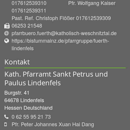
017612539310 Pfr. Wolfgang Kaiser
017612539311
Past. Ref. Christoph Flößer 017612539309
06253 21548
pfarrbuero.fuerth@katholisch-weschnitztal.de
https://bistummainz.de/pfarrgruppe/fuerth-
lindenfels
Kontakt
Kath. Pfarramt Sankt Petrus und
Paulus Lindenfels
Burgstr. 41
64678
Lindenfels
Hessen
Deutschland
0 62 55 95 21 73
Pfr. Peter Johannes Xuan Hai Dang