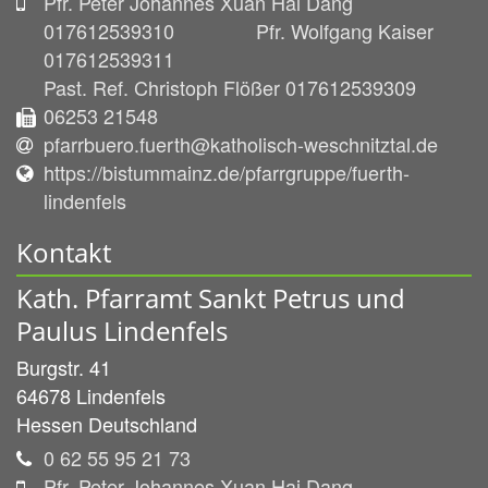
Pfr. Peter Johannes Xuan Hai Dang
017612539310 Pfr. Wolfgang Kaiser
017612539311
Past. Ref. Christoph Flößer 017612539309
06253 21548
pfarrbuero.fuerth@katholisch-weschnitztal.de
https://bistummainz.de/pfarrgruppe/fuerth-
lindenfels
Kontakt
Kath. Pfarramt Sankt Petrus und
Paulus Lindenfels
Burgstr. 41
64678
Lindenfels
Hessen
Deutschland
0 62 55 95 21 73
Pfr. Peter Johannes Xuan Hai Dang