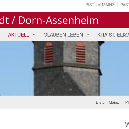
BISTUM MAINZ
PAS
dt / Dorn-Assenheim
AKTUELL
GLAUBEN LEBEN
KITA ST. ELI
Bistum Mainz
Pf
W