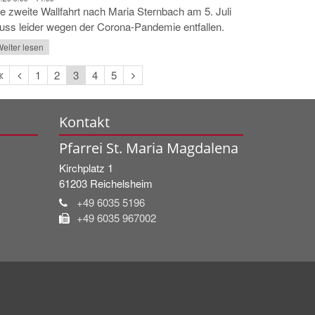
e zweite Wallfahrt nach Maria Sternbach am 5. Juli
ss leider wegen der Corona-Pandemie entfallen.
eiter lesen
Erste
Vorherige
Nächste
1
2
3
4
5
Seite
Seite
Seite
Kontakt
Pfarrei St. Maria Magdalena
Kirchplatz 1
61203
Reichelsheim
+49 6035 5196
+49 6035 967002