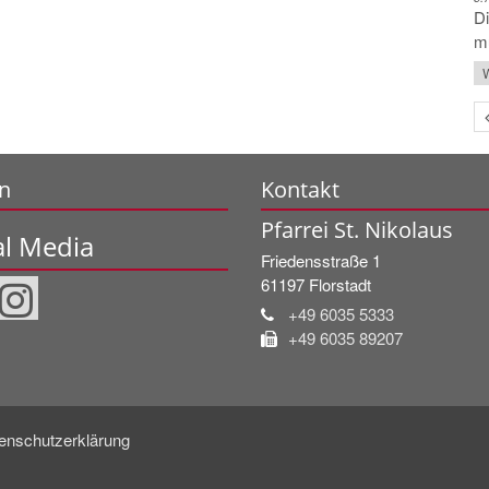
Di
mu
W
n
Kontakt
Pfarrei St. Nikolaus
al Media
Friedensstraße 1
61197
Florstadt
+49 6035 5333
+49 6035 89207
enschutzerklärung