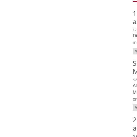
1
a
17
Di
mu
W
S
M
6.
Al
M
er
W
2
a
5.