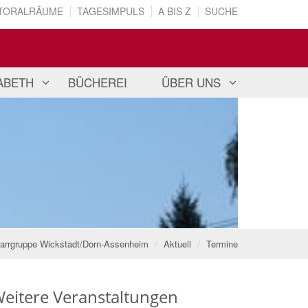
TORALRÄUME
TAGESIMPULS
A BIS Z
SUCHE
SABETH
BÜCHEREI
ÜBER UNS
arrgruppe Wickstadt/Dorn-Assenheim
Aktuell
Termine
eitere Veranstaltungen