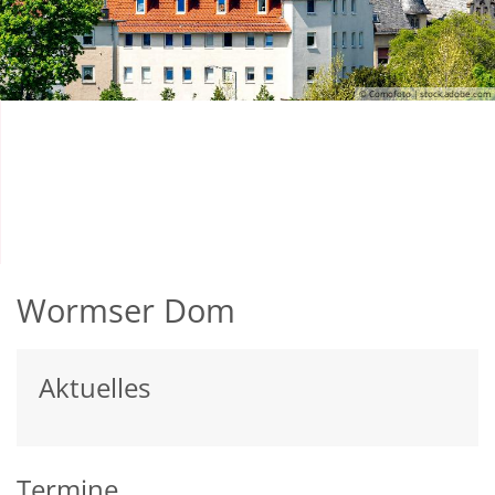
© Comofoto | stock.adobe.com
Abschi
Worm
über 700 J
Witterung
Wormser Dom
Aktuelles
Termine