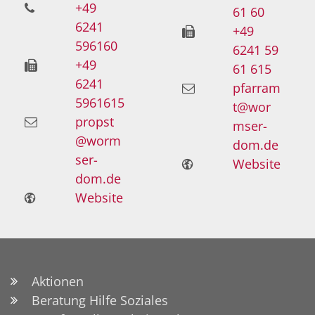
+49
61 60
6241
+49
596160
6241 59
+49
61 615
6241
pfarram
5961615
t@wor
propst
mser-
@worm
dom.de
ser-
Website
dom.de
Website
Aktionen
Beratung Hilfe Soziales