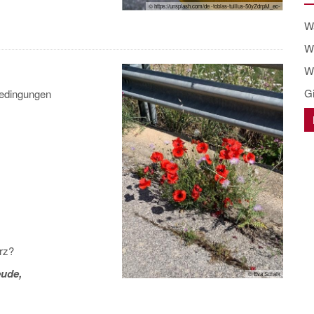
© https://unsplash.com/de -tobias-tullius-50yZdrpM_ec-
W
We
W
Gi
Bedingungen
rz?
ude,
© Eva Schalk