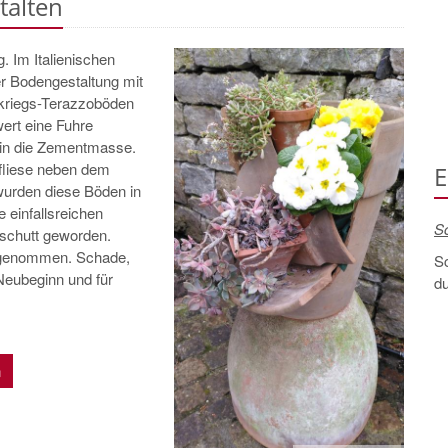
talten
. Im Italienischen
er Bodengestaltung mit
kriegs-Terazzoböden
wert eine Fuhre
r in die Zementmasse.
fliese neben dem
E
wurden diese Böden in
 einfallsreichen
Sc
schutt geworden.
ingenommen. Schade,
S
Neubeginn und für
d
n