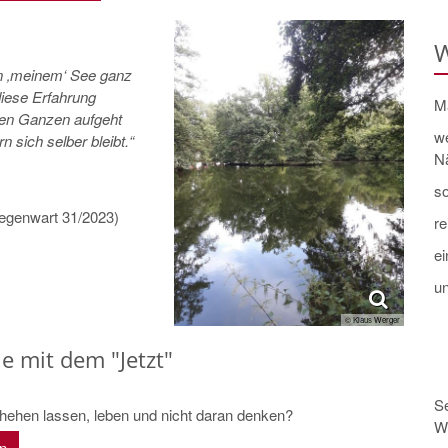
W
n ‚meinem‘ See ganz
iese Erfahrung
M
en Ganzen aufgeht
w
 sich selber bleibt.“
N
so
Gegenwart 31/2023)
re
ei
un
© Klaus Werger
e mit dem "Jetzt"
Se
hehen lassen, leben und nicht daran denken?
W
en