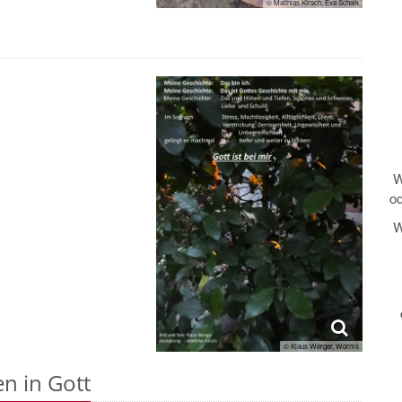
© Matthias Kirsch, Eva Schalk
W
od
We
© Klaus Werger, Worms
n in Gott