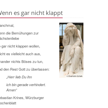
enn es gar nicht klappt
anchmal,
enn die Bemühungen zur
ächstenliebe
 gar nicht klappen wollen,
icht es vielleicht auch aus,
nander nichts Böses zu tun,
d den Rest Gott zu überlassen:
„Herr lieb Du ihn
© Evamarie Schalk
ich bin gerade verhindert.
Amen“
bastian Krines, Würzburger
ochenblatt