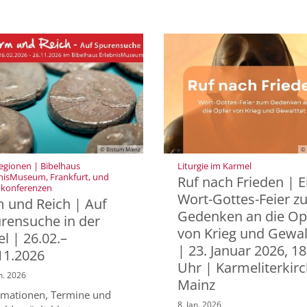
© Bistum Mainz
© 
:
Regionen | Bibelhaus
Liturgie im Karmel
nisMuseum, Frankfurt, und
Ruf nach Frieden | E
:
okonferenzen
Wort-Gottes-Feier 
 und Reich | Auf
Gedenken an die Op
rensuche in der
von Krieg und Gewal
el | 26.02.–
| 23. Januar 2026, 18
11.2026
Uhr | Karmeliterkir
n. 2026
Mainz
rmationen, Termine und
8. Jan. 2026