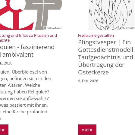
© Bistum Mainz
© Dr. Christof
:
tung und Infos zu Ritualen und
Freiräume gestalten
:
ichte
Pfingstvesper | Ein
iquien - faszinierend
Gottesdienstmodell
 ambivalent
Taufgedächtnis und
eb. 2026
Übertragung der
Osterkerze
quien, Überbleibsel von
igen, befinden sich in den
9. Feb. 2026
ten Altären. Welche
utung haben Reliquien?
werden sie aufbewahrt?
was passiert mit ihnen,
 eine Kirche profaniert
?
hr
mehr