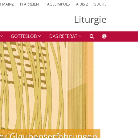
M MAINZ
PFARREIEN
TAGESIMPULS
A BIS Z
SUCHE
Liturgie
GOTTESLOB
DAS REFERAT
 der Glaubenserfahrungen