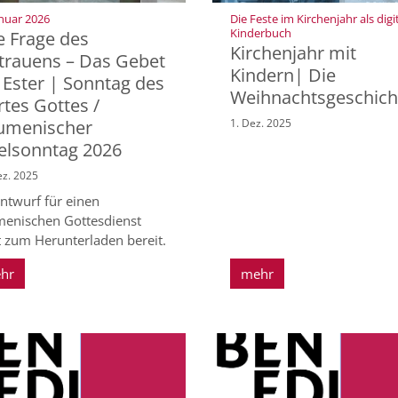
:
anuar 2026
Die Feste im Kirchenjahr als digi
:
Kinderbuch
e Frage des
Kirchenjahr mit
trauens – Das Gebet
Kindern| Die
 Ester | Sonntag des
Weihnachtsgeschich
tes Gottes /
umenischer
1. Dez. 2025
elsonntag 2026
ez. 2025
Entwurf für einen
enischen Gottesdienst
t zum Herunterladen bereit.
hr
mehr