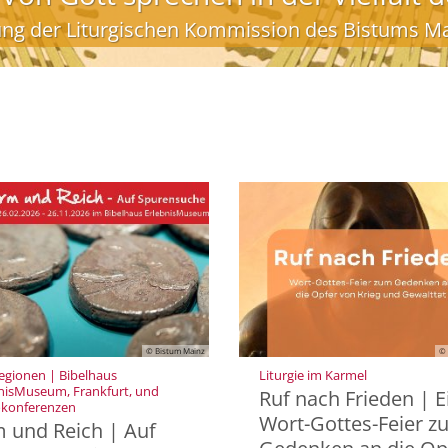
ng der Liturgischen Kommission des Bistums Ma
© Bistum Mainz
© 
:
Regionen | Bibelhaus
Liturgie im Karmel
nisMuseum, Frankfurt, und
Ruf nach Frieden | E
:
okonferenzen
Wort-Gottes-Feier 
 und Reich | Auf