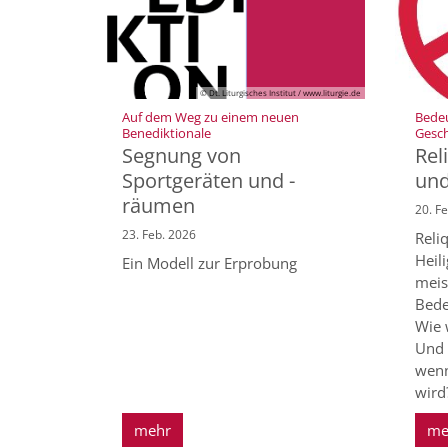
© Dt. Liturgisches Institut / www.liturgie.de
Auf dem Weg zu einem neuen
Bedeu
:
Benediktionale
Gesch
Segnung von
Rel
Sportgeräten und -
und
räumen
20. F
23. Feb. 2026
Reli
Heil
Ein Modell zur Erprobung
meis
Bede
Wie 
Und 
wenn
wird
mehr
me