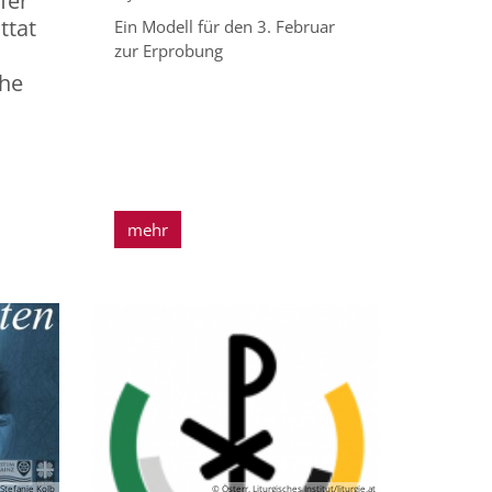
fer
ttat
Ein Modell für den 3. Februar
zur Erprobung
che
mehr
Stefanie Kolb
© Österr. Liturgisches Institut/liturgie.at