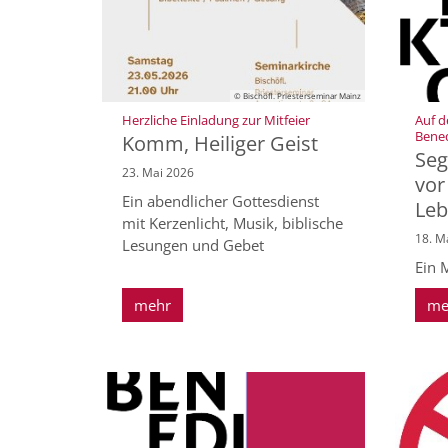
© Bischöfl. Priesterseminar Mainz
:
Herzliche Einladung zur Mitfeier
Auf 
Bened
Komm, Heiliger Geist
Seg
23. Mai 2026
vor
Ein abendlicher Gottesdienst
Leb
mit Kerzenlicht, Musik, biblische
18. M
Lesungen und Gebet
Ein 
mehr
me