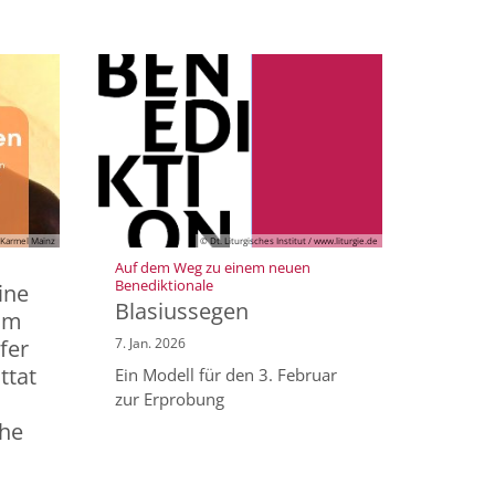
Karmel Mainz
© Dt. Liturgisches Institut / www.liturgie.de
Auf dem Weg zu einem neuen
:
Benediktionale
ine
Blasiussegen
zum
fer
7. Jan. 2026
ttat
Ein Modell für den 3. Februar
zur Erprobung
che