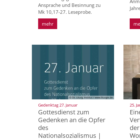
Anme
Ansprache und Besinnung zu
Jahr
Mk 10,17-27. Leseprobe.
mehr
me
© Dt. Liturg. Institut / www.liturgie.de
:
Gedenktag 27. Januar
25. J
Gottesdienst zum
Ein
Gedenken an die Opfer
Ver
des
der
Nationalsozialismus |
Wor