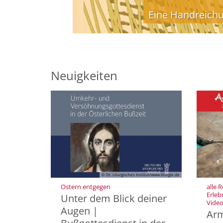
Eine Handreichu
© geralt / Pixabay.com
Neuigkeiten
© Dt. Liturgisches Institut/www.liturgie.de
:
Ostern entgegen
alle 
Erleb
Unter dem Blick deiner
Vide
Augen |
Arm