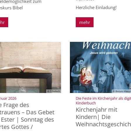
ldemöglichkeit zum
Herzliche Einladung!
eskurs Bibel
hr
mehr
© T.Dulisch
© Bistum Mainz/
:
anuar 2026
Die Feste im Kirchenjahr als digi
:
Kinderbuch
e Frage des
Kirchenjahr mit
trauens – Das Gebet
Kindern| Die
 Ester | Sonntag des
Weihnachtsgeschich
tes Gottes /