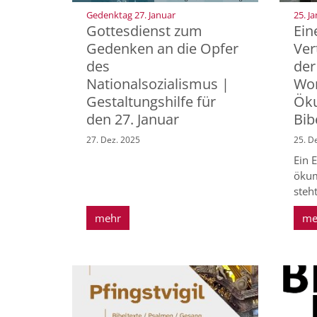
:
Gedenktag 27. Januar
25. J
Gottesdienst zum
Ein
Gedenken an die Opfer
Ver
des
der
Nationalsozialismus |
Wor
Gestaltungshilfe für
Ök
den 27. Januar
Bib
27. Dez. 2025
25. D
Ein 
ökum
steh
mehr
me