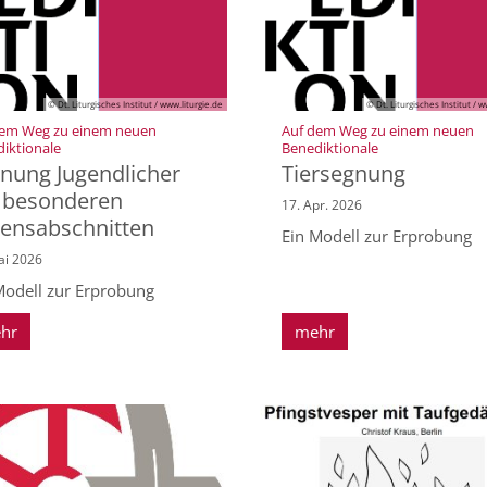
© Dt. Liturgisches Institut / www.liturgie.de
© Dt. Liturgisches Institut / w
dem Weg zu einem neuen
Auf dem Weg zu einem neuen
:
:
iktionale
Benediktionale
nung Jugendlicher
Tiersegnung
 besonderen
17. Apr. 2026
ensabschnitten
Ein Modell zur Erprobung
ai 2026
Modell zur Erprobung
hr
mehr