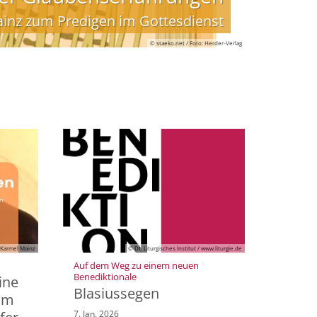
inz zum Predigen im Gottesdienst
© staeko.net / Foto: Herder-Verlag
Karmel Mainz
© Dt. Liturgisches Institut / www.liturgie.de
Auf dem Weg zu einem neuen
:
Benediktionale
ine
Blasiussegen
zum
7. Jan. 2026