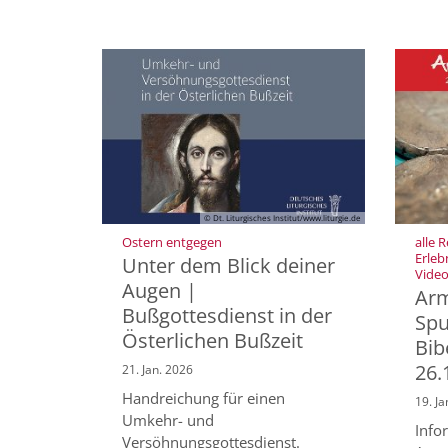
© Dt. Liturgisches Institut/www.liturgie.de
:
Ostern entgegen
alle 
Erleb
Unter dem Blick deiner
Vide
Augen |
Arm
Bußgottesdienst in der
Spu
Österlichen Bußzeit
Bib
26.
21. Jan. 2026
Handreichung für einen
19. Ja
Umkehr- und
Info
Versöhnungsgottesdienst.