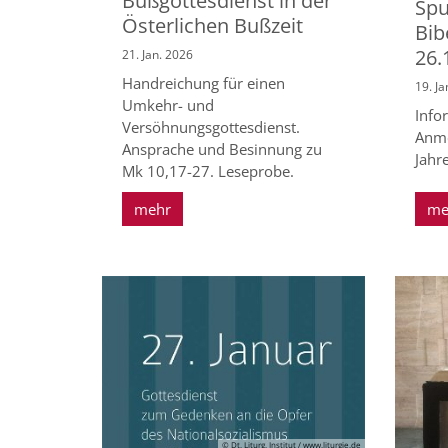
Bußgottesdienst in der
Spu
Österlichen Bußzeit
Bib
26.
21. Jan. 2026
Handreichung für einen
19. Ja
Umkehr- und
Info
Versöhnungsgottesdienst.
Anme
Ansprache und Besinnung zu
Jahr
Mk 10,17-27. Leseprobe.
mehr
me
© Dt. Liturg. Institut / www.liturgie.de