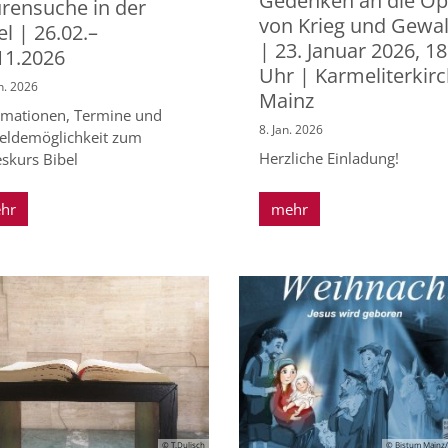
Gedenken an die Op
rensuche in der
von Krieg und Gewal
el | 26.02.–
| 23. Januar 2026, 18
11.2026
Uhr | Karmeliterkir
n. 2026
Mainz
rmationen, Termine und
8. Jan. 2026
ldemöglichkeit zum
Herzliche Einladung!
eskurs Bibel
hr
mehr
© T.Dulisch
© Bistum Mainz/