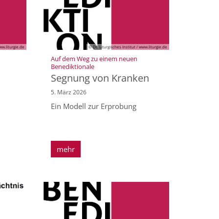
ww.liturgie.de
© Dt. Liturgisches Institut / www.liturgie.de
Auf dem Weg zu einem neuen
:
Benediktionale
Segnung von Kranken
5. März 2026
Ein Modell zur Erprobung
mehr