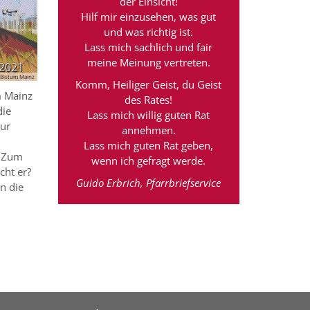
der Einsicht!
Bistum Mainz
Hilf mir einzusehen, was gut
und was richtig ist.
Lass mich sachlich und fair
meine Meinung vertreten.
 2021
Bistum Mainz
Komm, Heiliger Geist, du Geist
m Mainz
des Rates!
die
Lass mich willig guten Rat
ur
annehmen.
Lass mich guten Rat geben,
r.Zum
wenn ich gefragt werde.
cht er?
Guido Erbrich, Pfarrbriefservice
n die