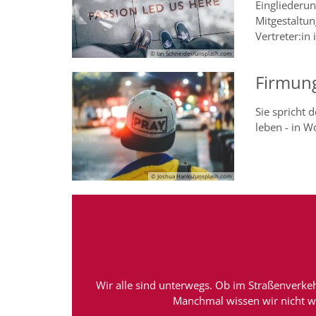
Eingliederun
Mitgestaltun
Vertreter:in
© Ian Schneider/unsplash.com
Firmung
Sie spricht 
leben - in W
© Joshua Hanks/unsplash.com
Wir alle sind unterwegs. Ob im Straßenverke
Manchmal wissen wir nicht we