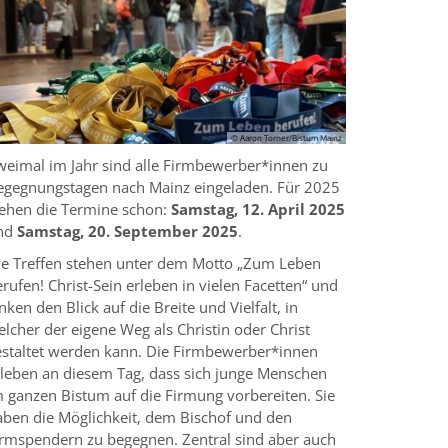
© Aaron Torner/Bistum Mainz
weimal im Jahr sind alle Firmbewerber*innen zu
egegnungstagen nach Mainz eingeladen. Für 2025
tehen die Termine schon:
Samstag, 12. April 2025
nd
Samstag, 20. September 2025
.
ie Treffen stehen unter dem Motto „Zum Leben
rufen! Christ-Sein erleben in vielen Facetten“ und
nken den Blick auf die Breite und Vielfalt, in
lcher der eigene Weg als Christin oder Christ
estaltet werden kann. Die Firmbewerber*innen
rleben an diesem Tag, dass sich junge Menschen
m ganzen Bistum auf die Firmung vorbereiten. Sie
aben die Möglichkeit, dem Bischof und den
irmspendern zu begegnen. Zentral sind aber auch