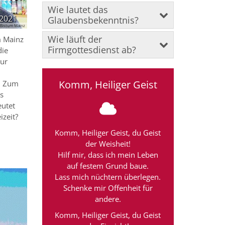
Wie lautet das
 2021
Glaubensbekenntnis?
Bistum Mainz
Wie läuft der
m Mainz
Firmgottesdienst ab?
die
ur
Komm, Heiliger Geist
. Zum
s
eutet
izeit?
Komm, Heiliger Geist, du Geist
der Weisheit!
Hilf mir, dass ich mein Leben
auf festem Grund baue.
Lass mich nüchtern überlegen.
Schenke mir Offenheit für
andere.
Komm, Heiliger Geist, du Geist