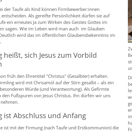
bei der Taufe als Kind können Firmbewerber:innen
 entscheiden. Als gereifte Persönlichkeit dürfen sie auf
ufe ein erneutes Ja zum Wirken des Geistes Gottes im
en sagen. Wie im Leben wird man auch im Glauben
Deutlich wird das im öffentlichen Glaubensbekenntnis im
.
Z
 heißt, sich Jesus zum Vorbild
B
s
n
u
hon früh den Ehrentitel "Christus" (Gesalbter) erhalten.
D
irmling wird mit Chrisamöl auf der Stirn gesalbt – als ein
be
 besonderen Würde (und Verantwortung). Als Gefirmte
le
n den Fußspuren von Jesus Christus. Ihn dürfen wir uns
we
d nehmen.
g
e
 ist Abschluss und Anfang
i
h
he ist mit der Firmung (nach Taufe und Erstkommunion) die
F