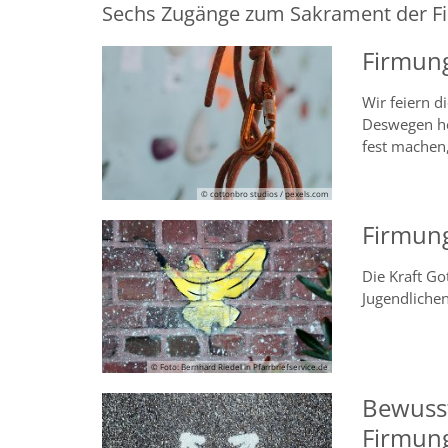
Sechs Zugänge zum Sakrament der F
Firmung
Wir feiern d
Deswegen hei
fest machen,
© cottonbro studios / pexels.com
Firmung
Die Kraft Got
Jugendliche
© Foto: Bernhard Riedel in Pfarrbriefservice.de
Bewusst
Firmun