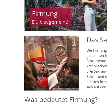
Firm
Brauche
© Bistum Mainz
Das S
Die Firmung
genannten In
Sakramente e
katholischen
drei Sakrame
Sakrament d
die sich fir
sich auf de
© Bistum Mainz / Matschak
Was bedeutet Firmung?