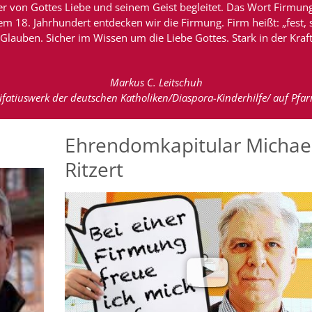
r von Gottes Liebe und seinem Geist begleitet. Das Wort Firmung
 18. Jahrhundert entdecken wir die Firmung. Firm heißt: „fest, si
Glauben. Sicher im Wissen um die Liebe Gottes. Stark in der Kraf
Markus C. Leitschuh
ifatiuswerk der deutschen Katholiken/Diaspora-Kinderhilfe/ auf Pfarr
Ehrendomkapitular Michae
Ritzert