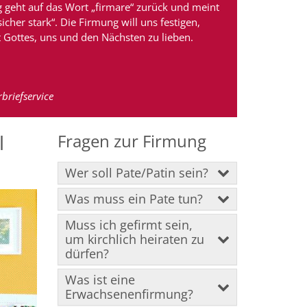
 geht auf das Wort „firmare“ zurück und meint
cher stark“. Die Firmung will uns festigen,
t Gottes, uns und den Nächsten zu lieben.
briefservice
l
Fragen zur Firmung
Wer soll Pate/Patin sein?
Was muss ein Pate tun?
Muss ich gefirmt sein,
um kirchlich heiraten zu
dürfen?
Was ist eine
Erwachsenenfirmung?