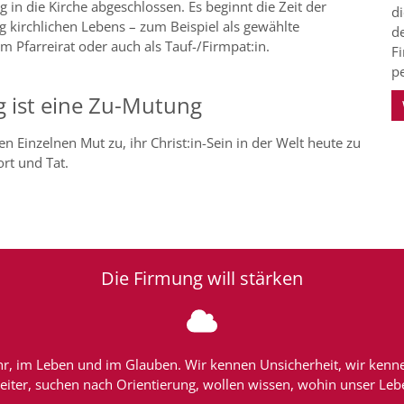
g in die Kirche abgeschlossen. Es beginnt die Zeit der
d
g kirchlichen Lebens – zum Beispiel als gewählte
de
 im Pfarreirat oder auch als Tauf-/Firmpat:in.
F
p
 ist eine Zu-Mutung
den Einzelnen Mut zu, ihr Christ:in-Sein in der Welt heute zu
ort und Tat.
Die Firmung will stärken
hr, im Leben und im Glauben. Wir kennen Unsicherheit, wir kenne
iter, suchen nach Orientierung, wollen wissen, wohin unser Lebe