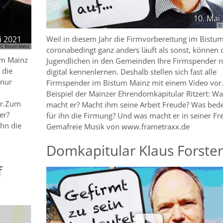
10. Mai
© 
i 2021
Weil in diesem Jahr die Firmvorbereitung im Bistu
© Bistum Mainz
coronabedingt ganz anders läuft als sonst, können 
um Mainz
Jugendlichen in den Gemeinden Ihre Firmspender n
 die
digital kennenlernen. Deshalb stellen sich fast alle
 nur
Firmspender im Bistum Mainz mit einem Video vor
Beispiel der Mainzer Ehrendomkapitular Ritzert: Wa
or.Zum
macht er? Macht ihm seine Arbeit Freude? Was bed
er?
für ihn die Firmung? Und was macht er in seiner Fre
ihn die
Gemafreie Musik von www.frametraxx.de
Domkapitular Klaus Forster
f