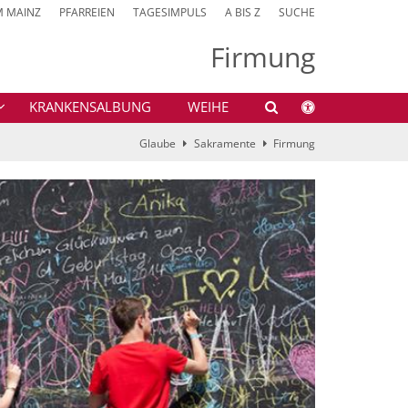
M MAINZ
PFARREIEN
TAGESIMPULS
A BIS Z
SUCHE
Firmung
KRANKENSALBUNG
WEIHE
Glaube
Sakramente
Firmung