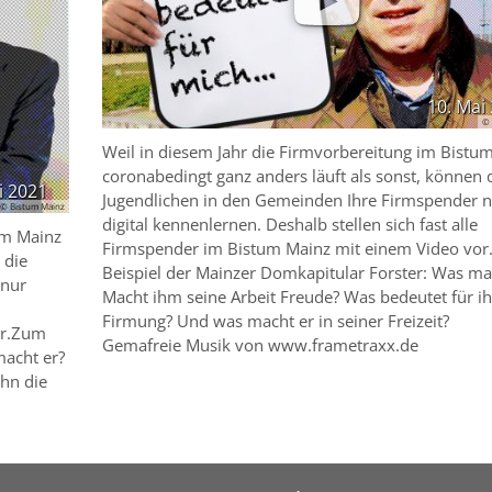
© 
© Bistum Mainz
10. Mai
© 
Weil in diesem Jahr die Firmvorbereitung im Bistu
coronabedingt ganz anders läuft als sonst, können 
i 2021
Jugendlichen in den Gemeinden Ihre Firmspender n
© Bistum Mainz
digital kennenlernen. Deshalb stellen sich fast alle
um Mainz
Firmspender im Bistum Mainz mit einem Video vo
 die
Beispiel der Mainzer Domkapitular Forster: Was ma
 nur
Macht ihm seine Arbeit Freude? Was bedeutet für ih
Firmung? Und was macht er in seiner Freizeit?
or.Zum
Gemafreie Musik von www.frametraxx.de
macht er?
ihn die