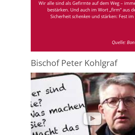
Wir alle sind als Gefirmte auf dem Weg – imme
bestärken. Und auch im Wort „firm“ aus dem
Sicherheit
schenken
und stärken: Fest im 
Quelle: Bon
Bischof Peter Kohlgraf