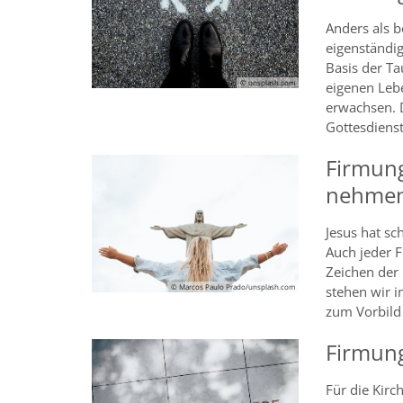
Anders als 
eigenständig
Basis der Ta
© unsplash.com
eigenen Leb
erwachsen. 
Gottesdienst
Firmung
nehme
Jesus hat sc
Auch jeder F
Zeichen der
© Marcos Paulo Prado/unsplash.com
stehen wir i
zum Vorbil
Firmung
Für die Kirc