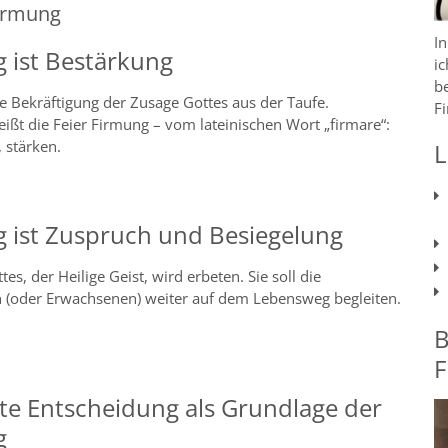
irmung
In
 ist Bestärkung
i
b
ie Bekräftigung der Zusage Gottes aus der Taufe.
F
ßt die Feier Firmung – vom lateinischen Wort „firmare“:
 stärken.
L
 ist Zuspruch und Besiegelung
tes, der Heilige Geist, wird erbeten. Sie soll die
n (oder Erwachsenen) weiter auf dem Lebensweg begleiten.
B
F
e Entscheidung als Grundlage der
g