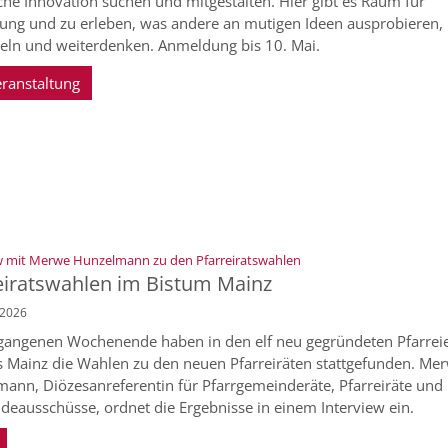
che Innovation suchen und mitgestalten. Hier gibt es Raum für
ung und zu erleben, was andere an mutigen Ideen ausprobieren,
eln und weiterdenken. Anmeldung bis 10. Mai.
eranstaltung
:
w mit Merwe Hunzelmann zu den Pfarreiratswahlen
eiratswahlen im Bistum Mainz
 2026
angenen Wochenende haben in den elf neu gegründeten Pfarrei
 Mainz die Wahlen zu den neuen Pfarreiräten stattgefunden. Me
ann, Diözesanreferentin für Pfarrgemeinderäte, Pfarreiräte und
eausschüsse, ordnet die Ergebnisse in einem Interview ein.