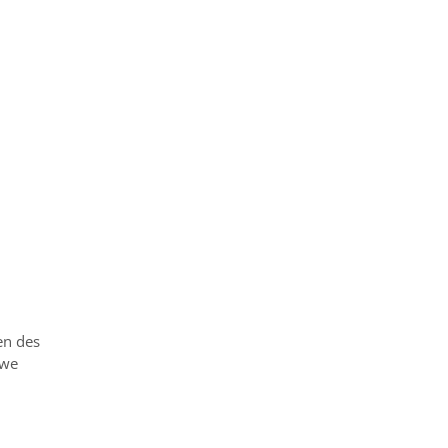
en des
rwe