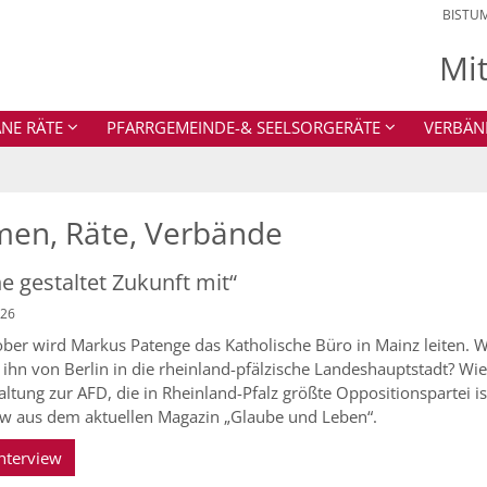
BISTU
Mi
NE RÄTE
PFARRGEMEINDE-& SEELSORGERÄTE
VERBÄN
men, Räte, Verbände
he gestaltet Zukunft mit“
026
ber wird Markus Patenge das Katholische Büro in Mainz leiten.
s ihn von Berlin in die rheinland-pfälzische Landeshauptstadt? Wie 
altung zur AFD, die in Rheinland-Pfalz größte Oppositionspartei is
ew aus dem aktuellen Magazin „Glaube und Leben“.
nterview