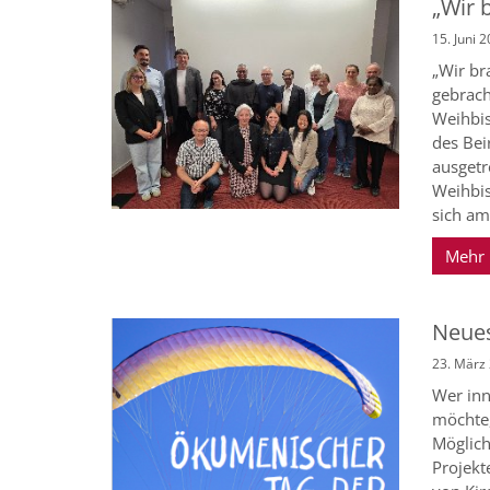
„Wir 
15. Juni 
„Wir br
gebrach
Weihbis
des Bei
ausgetr
Weihbis
sich am
Mehr
Neues
23. März
Wer inn
möchte,
Möglich
Projekt