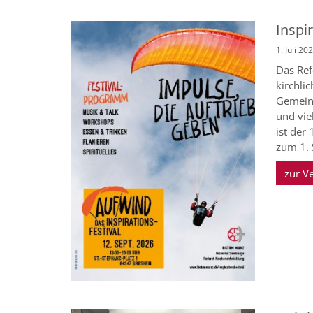
Inspi
1. Juli 20
Das Ref
kirchli
Gemeins
und vie
ist der
zum 1. 
zur V