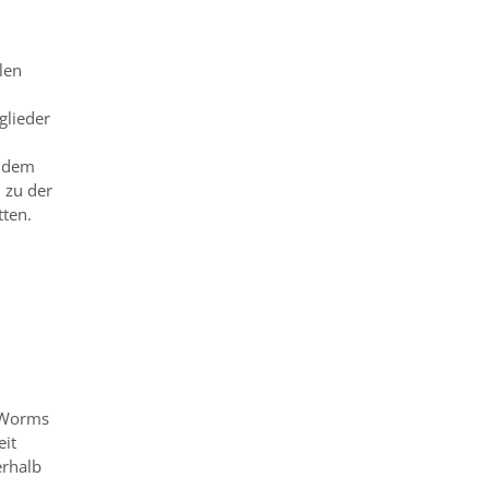
len
glieder
t dem
 zu der
tten.
n Worms
eit
erhalb