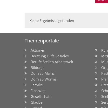
Keine Ergebnisse gefunden
Themenportale
Aktionen
Kun
Beratung Hilfe Soziales
Mit
Berufe Stellen Arbeitswelt
Mus
Bildung
Org
Dom zu Mainz
Pas
Dom zu Worms
Pfar
Familie
Pre
Finanzen
Sch
Gesellschaft
See
Glaube
Serv
Jugend
Wel