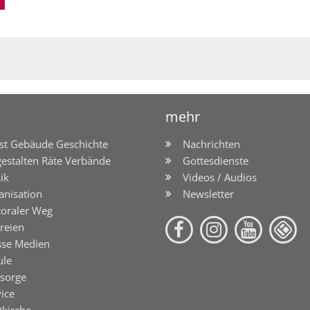
mehr
st Gebäude Geschichte
Nachrichten
gestalten Räte Verbände
Gottesdienste
ik
Videos / Audios
anisation
Newsletter
toraler Weg
reien
sse Medien
ule
lsorge
ice
tkirche