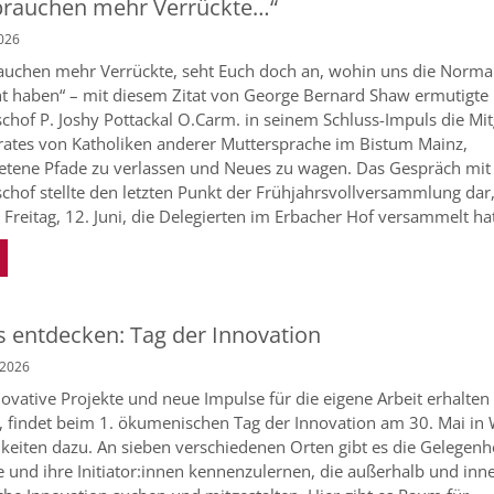
brauchen mehr Verrückte…“
2026
auchen mehr Verrückte, seht Euch doch an, wohin uns die Norma
t haben“ – mit diesem Zitat von George Bernard Shaw ermutigte
chof P. Joshy Pottackal O.Carm. in seinem Schluss-Impuls die Mit
rates von Katholiken anderer Muttersprache im Bistum Mainz,
etene Pfade zu verlassen und Neues zu wagen. Das Gespräch mi
chof stellte den letzten Punkt der Frühjahrsvollversammlung dar,
 Freitag, 12. Juni, die Delegierten im Erbacher Hof versammelt ha
 entdecken: Tag der Innovation
 2026
ovative Projekte und neue Impulse für die eigene Arbeit erhalten
 findet beim 1. ökumenischen Tag der Innovation am 30. Mai i
keiten dazu. An sieben verschiedenen Orten gibt es die Gelegenh
e und ihre Initiator:innen kennenzulernen, die außerhalb und inn