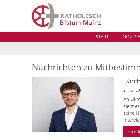
Zum Inhalt springen
START
DIÖZESA
Nachrichten zu Mitbestim
„Kirc
21. Juli 2
Ab Okto
zieht e
seine H
Intervi
zum I