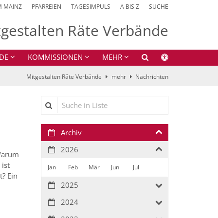
M MAINZ
PFARREIEN
TAGESIMPULS
A BIS Z
SUCHE
tgestalten Räte Verbände
DE
KOMMISSIONEN
MEHR
Mitgestalten Räte Verbände
mehr
Nachrichten
Suche in Liste
Archiv
2026
 Warum
ist
Jan
Feb
Mär
Jun
Jul
t? Ein
2025
2024