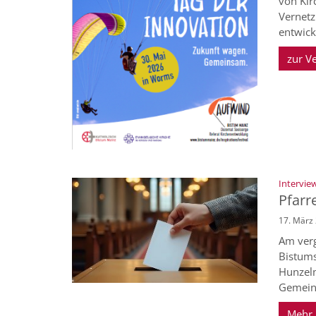
von Kir
Vernetz
entwick
zur V
Intervie
Pfarr
17. März
Am verg
Bistums
Hunzelm
Gemeind
Mehr