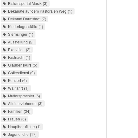
Bistumsportal Musik
3
Dekanate auf dem Pastoralen Weg
1
Dekanat Darmstadt
7
Kindertagesstätte
1
Sternsinger
1
Ausstellung
2
Exerzitien
2
Fastnacht
1
Glaubenskurs
5
Gottesdienst
9
Konzert
6
Wallfahrt
1
Muttersprachler
6
Alleinerziehende
3
Familien
34
Frauen
6
Hauptberufliche
1
Jugendliche
17