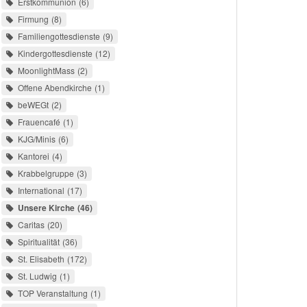
Erstkommunion
6
Firmung
8
Familiengottesdienste
9
Kindergottesdienste
12
MoonlightMass
2
Offene Abendkirche
1
beWEGt
2
Frauencafé
1
KJG/Minis
6
Kantorei
4
Krabbelgruppe
3
International
17
Unsere Kirche
46
Caritas
20
Spiritualität
36
St. Elisabeth
172
St. Ludwig
1
TOP Veranstaltung
1