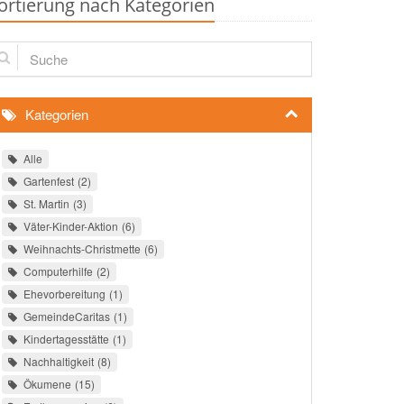
ortierung nach Kategorien
che
Kategorien
Alle
Gartenfest
2
St. Martin
3
Väter-Kinder-Aktion
6
Weihnachts-Christmette
6
Computerhilfe
2
Ehevorbereitung
1
GemeindeCaritas
1
Kindertagesstätte
1
Nachhaltigkeit
8
Ökumene
15