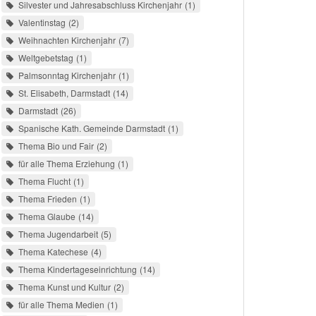
Silvester und Jahresabschluss Kirchenjahr
1
Valentinstag
2
Weihnachten Kirchenjahr
7
Weltgebetstag
1
Palmsonntag Kirchenjahr
1
St. Elisabeth, Darmstadt
14
Darmstadt
26
Spanische Kath. Gemeinde Darmstadt
1
Thema Bio und Fair
2
für alle Thema Erziehung
1
Thema Flucht
1
Thema Frieden
1
Thema Glaube
14
Thema Jugendarbeit
5
Thema Katechese
4
Thema Kindertageseinrichtung
14
Thema Kunst und Kultur
2
für alle Thema Medien
1