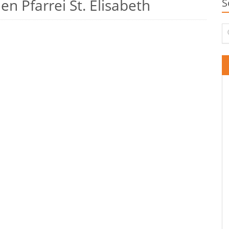
n Pfarrei St. Elisabeth
S
Su