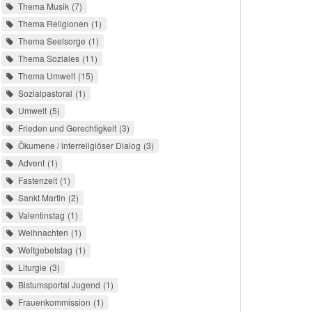
Thema Musik
7
Thema Religionen
1
Thema Seelsorge
1
Thema Soziales
11
Thema Umwelt
15
Sozialpastoral
1
Umwelt
5
Frieden und Gerechtigkeit
3
Ökumene / interreligiöser Dialog
3
Advent
1
Fastenzeit
1
Sankt Martin
2
Valentinstag
1
Weihnachten
1
Weltgebetstag
1
Liturgie
3
Bistumsportal Jugend
1
Frauenkommission
1