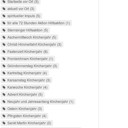
Startseite vor Ort
3
aktuell vor Ort
3
spiritueller Impuls
5
für alle 72 Stunden Aktion Hilfsaktion
1
Sternsinger Hilfsaktion
5
Aschermittwoch Kirchenjahr
5
Christi Himmelfahrt Kirchenjahr
3
Fastenzeit Kirchenjahr
8
Fronleichnam Kirchenjahr
1
Gründonnerstag Kirchenjahr
3
Karfreitag Kirchenjahr
4
Karsamstag Kirchenjahr
3
Karwoche Kirchenjahr
4
Advent Kirchenjahr
5
Neujahr und Jahresanfang Kirchenjahr
1
Ostern Kirchenjahr
3
Pfingsten Kirchenjahr
4
Sankt Martin Kirchenjahr
2